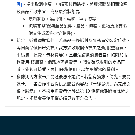
理]
。提出取消申請，申請審核通過後，將與您聯繫相關流程
及商品回收事宜。商品原始狀態為：
原始狀態，無刮傷、無髒、無字跡等。
包裝完整(保持產品配件、贈品、包裝、紙箱及所有隨
附文件或資料之完整性)。
符合上述猶豫期條件，若商品一經拆封及服務員安裝定位後，
等同商品價值已受損，我方須收取價值損失之費用(整新費、
車馬費、運費、包材費等)，且無法歸還消費者自付的附加服
務費用(樓層費、偏遠地區運費等)。請先確認收到的商品正
確、外觀可接受，再行開機/使用，以免影響您的權利。
猶豫期內方案卡片開通後恕不退貨。若您有猶豫，請先不要開
通卡片。各合作平台提供之影音內容為『一經提供即為完成之
線上服務』，不適用消費者保護法第 19 條猶豫期間解除權之
規定。相關會員使用權益請見各平台公告。