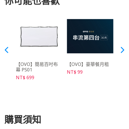
你可能也喜歡
語音搜尋
【OVO】簡易百吋布
【OVO】豪華餐月租
【O
5
幕 PS01
控器 
NT$ 99
NT$ 699
NT$ 
購買須知