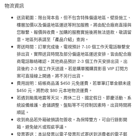
物流資訊
送貨範圍：限台灣本島，但不包含特殊偏遠地區。壁掛施工、
樓層加價以及偏遠地區運送等附加服務，將由配合廠商直接與
您聯繫、報價與收費。加購的服務實施後將無法退款，敬請留
意。地區列表請至「
產品介紹
」查詢。
寄送時間：訂單完成後，電視預計 7-10 個工作天電話聯繫安
排出貨，實際送貨時間及部分偏遠地區運送安排，皆由配合廠
商電話聯絡確認。其他商品預計 2-3 個工作天安排出貨，出
貨後約 2-3 個工作天送達。若是購單獨購買影音 VIP 訂閱方
案可直接線上開通，將不另行出貨。
費用說明：結帳商品滿 $450 元免運費，若單筆訂單金額未達
$450 元，將酌收 $80 元本地物流運費。
若遇到颱風地震等天災、周休二日、國定假日、節慶活動、系
統設備維護、倉儲調整、盤點等不可控制因素時，出貨時間將
順延。
收到商品若外箱破損請勿簽收。為保障雙方，可自行錄影開
箱，避免破片或瑕疵爭議。
發票寄送：本站發票以電子發票形式寄送到消費者的電子郵