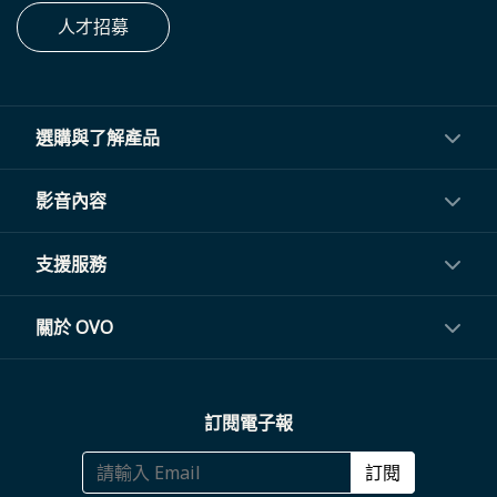
人才招募
選購與了解產品
投影機
影音內容
閨蜜機與電視
影音訂閱
支援服務
電視盒與周邊
常見問題
關於 OVO
生活家電
聯繫客服
關於我們
訂閱電子報
大宗採購
體驗門市
商務合作
訂閱
福利品專區