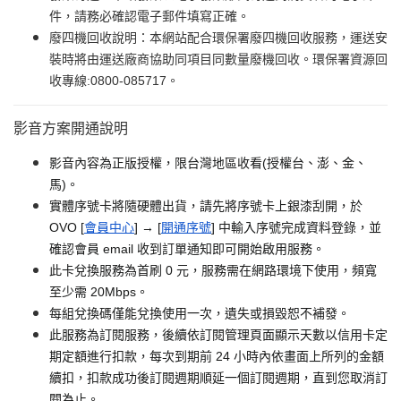
件，請務必確認電子郵件填寫正確。
廢四機回收說明：本網站配合環保署廢四機回收服務，運送安
裝時將由運送廠商協助同項目同數量廢機回收。環保署資源回
收專線:0800-085717。
影音方案開通說明
影音內容為正版授權，限台灣地區收看(授權台、澎、金、
馬)。
實體序號卡將隨硬體出貨，請先將序號卡上銀漆刮開，於
OVO [
會員中心
] → [
開通序號
] 中輸入序號完成資料登錄，並
確認會員 email 收到訂單通知即可開始啟用服務。
此卡兌換服務為首刷 0 元，服務需在網路環境下使用，頻寬
至少需 20Mbps。
每組兌換碼僅能兌換使用一次，遺失或損毀恕不補發。
此服務為訂閱服務，後續依訂閱管理頁面顯示天數以信用卡定
期定額進行扣款，每次到期前 24 小時內依畫面上所列的金額
續扣，扣款成功後訂閱週期順延一個訂閱週期，直到您取消訂
閱為止。