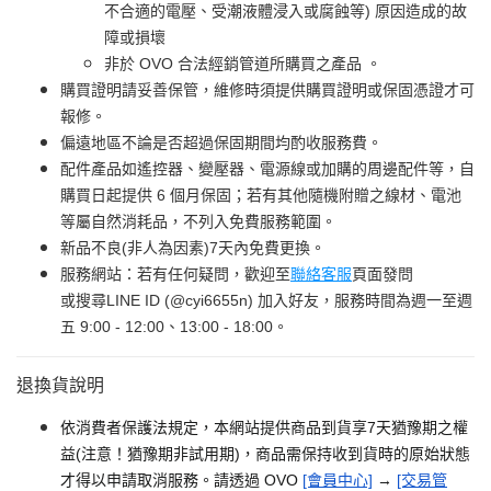
不合適的電壓、受潮液體浸入或腐蝕等) 原因造成的故
障或損壞
非於 OVO 合法經銷管道所購買之產品 。
購買證明請妥善保管，維修時須提供購買證明或保固憑證才可
報修。
偏遠地區不論是否超過保固期間均酌收服務費。
配件產品如遙控器、變壓器、電源線或加購的周邊配件等，自
購買日起提供 6 個月保固；若有其他隨機附贈之線材、電池
等屬自然消耗品，不列入免費服務範圍。
新品不良(非人為因素)7天內免費更換。
服務網站：若有任何疑問，歡迎至
聯絡客服
頁面發問
或搜尋LINE ID (@cyi6655n) 加入好友，服務時間為週一至週
五 9:00 - 12:00、13:00 - 18:00。
退換貨說明
依消費者保護法規定，本網站提供商品到貨享7天猶豫期之權
益(注意！猶豫期非試用期)，商品需保持收到貨時的原始狀態
才得以申請取消服務。請透過 OVO
[會員中心]
→
[交易管