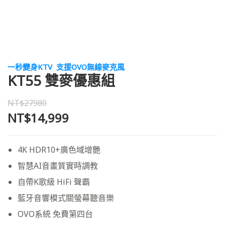
一秒變身KTV 支援OVO無線麥克風
KT55 雙麥優惠組
NT$27980
NT$14,999
4K HDR10+廣色域增艷
智慧AI音畫質實時調教
自帶K歌級 HiFi 聲霸
藍牙音響模式關螢幕聽音樂
OVO系統 免費第四台