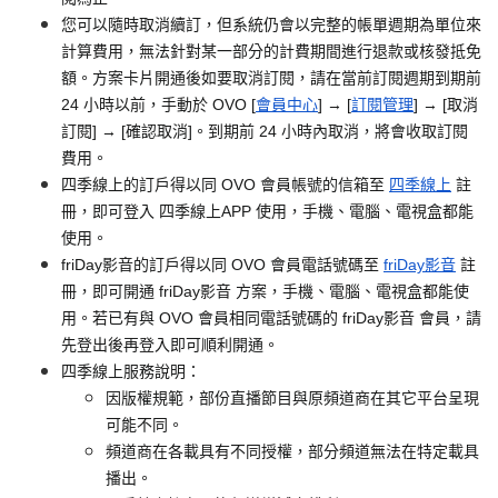
您可以隨時取消續訂，但系統仍會以完整的帳單週期為單位來
計算費用，無法針對某一部分的計費期間進行退款或核發抵免
額。方案卡片開通後如要取消訂閱，請在當前訂閱週期到期前
24 小時以前，手動於 OVO [
會員中心
] → [
訂閱管理
] → [取消
訂閱] → [確認取消]。到期前 24 小時內取消，將會收取訂閱
費用。
四季線上的訂戶得以同 OVO 會員帳號的信箱至
四季線上
註
冊，即可登入 四季線上APP 使用，手機、電腦、電視盒都能
使用。
friDay影音的訂戶得以同 OVO 會員電話號碼至
friDay影音
註
冊，即可開通 friDay影音 方案，手機、電腦、電視盒都能使
用。若已有與 OVO 會員相同電話號碼的 friDay影音 會員，請
先登出後再登入即可順利開通。
四季線上服務說明：
因版權規範，部份直播節目與原頻道商在其它平台呈現
可能不同。
頻道商在各載具有不同授權，部分頻道無法在特定載具
播出。