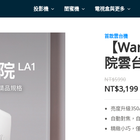
投影機
閨蜜機
電視盒與更多
首款雲台機
【Wa
院雲台
NT$5990
NT$3,199
亮度升級350
自動對焦，
精緻小巧，僅