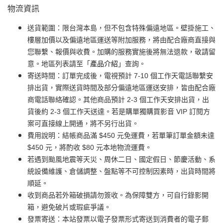
物流資訊
送貨範圍：限台灣本島，但不包含特殊偏遠地區。壁掛施工、
樓層加價以及偏遠地區運送等附加服務，將由配合廠商直接與
您聯繫、報價與收費。加購的服務實施後將無法退款，敬請留
意。地區列表請至「
產品介紹
」查詢。
寄送時間：訂單完成後，電視預計 7-10 個工作天電話聯繫安
排出貨，實際送貨時間及部分偏遠地區運送安排，皆由配合廠
商電話聯絡確認。其他商品預計 2-3 個工作天安排出貨，出
貨後約 2-3 個工作天送達。若是購單獨購買影音 VIP 訂閱方
案可直接線上開通，將不另行出貨。
費用說明：結帳商品滿 $450 元免運費，若單筆訂單金額未達
$450 元，將酌收 $80 元本地物流運費。
若遇到颱風地震等天災、周休二日、國定假日、節慶活動、系
統設備維護、倉儲調整、盤點等不可控制因素時，出貨時間將
順延。
收到商品若外箱破損請勿簽收。為保障雙方，可自行錄影開
箱，避免破片或瑕疵爭議。
發票寄送：本站發票以電子發票形式寄送到消費者的電子郵