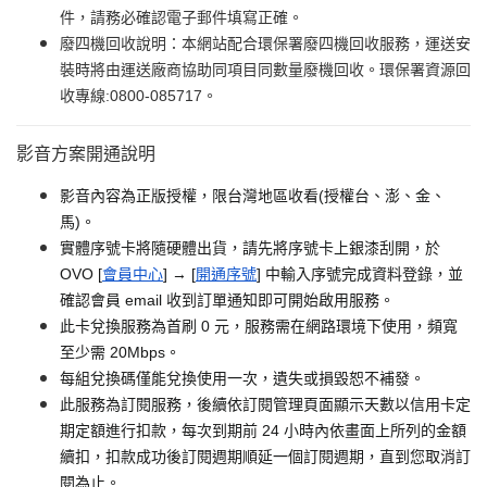
件，請務必確認電子郵件填寫正確。
廢四機回收說明：本網站配合環保署廢四機回收服務，運送安
裝時將由運送廠商協助同項目同數量廢機回收。環保署資源回
收專線:0800-085717。
影音方案開通說明
影音內容為正版授權，限台灣地區收看(授權台、澎、金、
馬)。
實體序號卡將隨硬體出貨，請先將序號卡上銀漆刮開，於
OVO [
會員中心
] → [
開通序號
] 中輸入序號完成資料登錄，並
確認會員 email 收到訂單通知即可開始啟用服務。
此卡兌換服務為首刷 0 元，服務需在網路環境下使用，頻寬
至少需 20Mbps。
每組兌換碼僅能兌換使用一次，遺失或損毀恕不補發。
此服務為訂閱服務，後續依訂閱管理頁面顯示天數以信用卡定
期定額進行扣款，每次到期前 24 小時內依畫面上所列的金額
續扣，扣款成功後訂閱週期順延一個訂閱週期，直到您取消訂
閱為止。