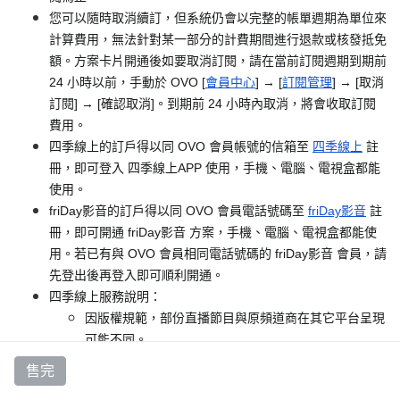
您可以隨時取消續訂，但系統仍會以完整的帳單週期為單位來
計算費用，無法針對某一部分的計費期間進行退款或核發抵免
額。方案卡片開通後如要取消訂閱，請在當前訂閱週期到期前
24 小時以前，手動於 OVO [
會員中心
] → [
訂閱管理
] → [取消
訂閱] → [確認取消]。到期前 24 小時內取消，將會收取訂閱
費用。
四季線上的訂戶得以同 OVO 會員帳號的信箱至
四季線上
註
冊，即可登入 四季線上APP 使用，手機、電腦、電視盒都能
使用。
friDay影音的訂戶得以同 OVO 會員電話號碼至
friDay影音
註
冊，即可開通 friDay影音 方案，手機、電腦、電視盒都能使
用。若已有與 OVO 會員相同電話號碼的 friDay影音 會員，請
先登出後再登入即可順利開通。
四季線上服務說明：
因版權規範，部份直播節目與原頻道商在其它平台呈現
可能不同。
頻道商在各載具有不同授權，部分頻道無法在特定載具
售完
播出。