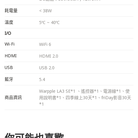
耗電量
< 38W
溫度
5ºC ~ 40ºC
I/O
Wi-Fi
WiFi 6
HDMI
HDMI 2.0
USB
USB 2.0
藍牙
5.4
Warpple LA3 SE*1 、遙控器*1、電源線*1、使
商品資訊
用說明書*1、四季線上30天*1、friDay影音30天
*1
你可能也喜歡