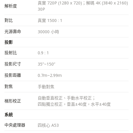
真實 720P (1280 x 720)；解碼 4K (3840 x 2160)
解析度
30P
對比
真實 1500 : 1
光源壽命
30000 小時
投影
投射比
0.9 : 1
投影尺寸
35”~150”
投影距離
0.7m~2.99m
對焦
手動對焦
自動垂直校正、手動水平校正；
梯形校正
四點獨立校正，垂直±40度，水平±40度
系統
中央處理器
四核心 A53