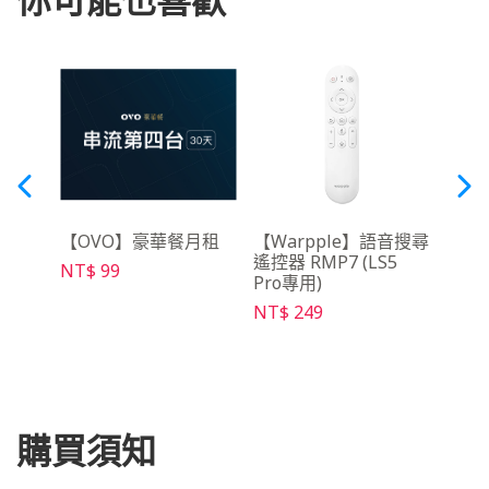
線麥
【OVO】豪華餐月租
【Warpple】語音搜尋
【Wa
遙控器 RMP7 (LS5
攜收
NT$ 99
Pro專用)
NT$ 
NT$ 249
購買須知