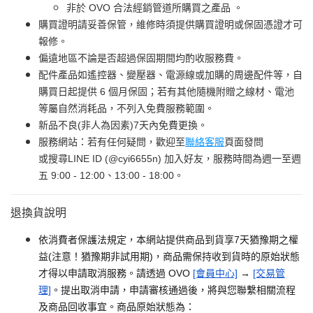
非於 OVO 合法經銷管道所購買之產品 。
購買證明請妥善保管，維修時須提供購買證明或保固憑證才可
報修。
偏遠地區不論是否超過保固期間均酌收服務費。
配件產品如遙控器、變壓器、電源線或加購的周邊配件等，自
購買日起提供 6 個月保固；若有其他隨機附贈之線材、電池
等屬自然消耗品，不列入免費服務範圍。
新品不良(非人為因素)7天內免費更換。
服務網站：若有任何疑問，歡迎至
聯絡客服
頁面發問
或搜尋LINE ID (@cyi6655n) 加入好友，服務時間為週一至週
五 9:00 - 12:00、13:00 - 18:00。
退換貨說明
依消費者保護法規定，本網站提供商品到貨享7天猶豫期之權
益(注意！猶豫期非試用期)，商品需保持收到貨時的原始狀態
才得以申請取消服務。請透過 OVO
[會員中心]
→
[交易管
理]
。提出取消申請，申請審核通過後，將與您聯繫相關流程
及商品回收事宜。商品原始狀態為：