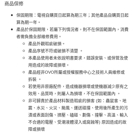
商品保修
保固期限：電視自購買日起算為期三年；其他產品自購買日起
算為期一年。
產品於保固期限，若屬下列情況者，則不在保固範圍內，消費
者需負擔全部維修費用。
產品外觀瑕疵破損。
產品序號不符或破損不清楚 。
本產品使用者未依說明書要求，錯誤安裝、或保管及使
用造成的故障或損壞。
產品經非OVO所屬或授權服務中心之技術人員維修或
拆裝 。
若使用非原廠配件，造成機器損壞或使機器減少原有之
效用、品質時，則屬人為損壞，不在保固範圍內 。
非可歸責於產品材料製造瑕疵的損害 (如：蟲鼠害、地
震、水災、火災、颱風、運送碰撞、使用後所產生的污
漬或表面刮傷、擠壓、磕碰、劃傷、撞擊、高溫、輸入
不合適的電壓、受潮液體浸入或腐蝕等) 原因造成的故
障或損壞