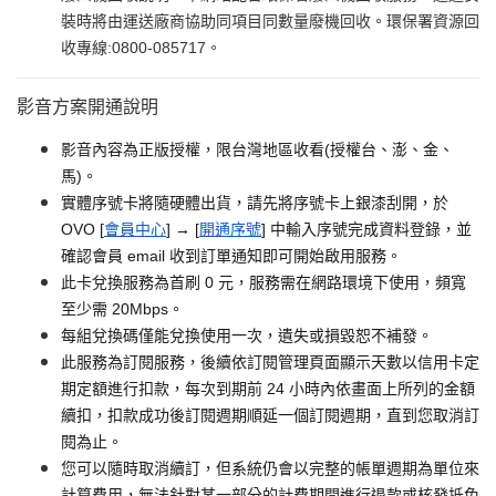
裝時將由運送廠商協助同項目同數量廢機回收。環保署資源回
收專線:0800-085717。
影音方案開通說明
影音內容為正版授權，限台灣地區收看(授權台、澎、金、
馬)。
實體序號卡將隨硬體出貨，請先將序號卡上銀漆刮開，於
OVO [
會員中心
] → [
開通序號
] 中輸入序號完成資料登錄，並
確認會員 email 收到訂單通知即可開始啟用服務。
此卡兌換服務為首刷 0 元，服務需在網路環境下使用，頻寬
至少需 20Mbps。
每組兌換碼僅能兌換使用一次，遺失或損毀恕不補發。
此服務為訂閱服務，後續依訂閱管理頁面顯示天數以信用卡定
期定額進行扣款，每次到期前 24 小時內依畫面上所列的金額
續扣，扣款成功後訂閱週期順延一個訂閱週期，直到您取消訂
閱為止。
您可以隨時取消續訂，但系統仍會以完整的帳單週期為單位來
計算費用，無法針對某一部分的計費期間進行退款或核發抵免