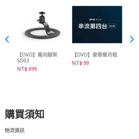
動電源
【OVO】萬向腳架
【OVO】豪華餐月租
【O
SD03
幕 PS
NT$ 99
NT$ 699
NT$ 
購買須知
物流資訊