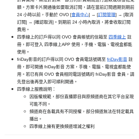
額。方案卡片開通後如要取消訂閱，請在當前訂閱週期到期前
24 小時以前，手動於 OVO [
會員中心
] → [
訂閱管理
] → [取消
訂閱] → [確認取消]。到期前 24 小時內取消，將會收取訂閱
費用。
四季線上的訂戶得以同 OVO 會員帳號的信箱至
四季線上
註
冊，即可登入 四季線上APP 使用，手機、電腦、電視盒都能
使用。
friDay影音的訂戶得以同 OVO 會員電話號碼至
friDay影音
註
冊，即可開通 friDay影音 方案，手機、電腦、電視盒都能使
用。若已有與 OVO 會員相同電話號碼的 friDay影音 會員，請
先登出後再登入即可順利開通。
四季線上服務說明：
因版權規範，部份直播節目與原頻道商在其它平台呈現
可能不同。
頻道商在各載具有不同授權，部分頻道無法在特定載具
播出。
四季線上擁有更換頻道增減之權利