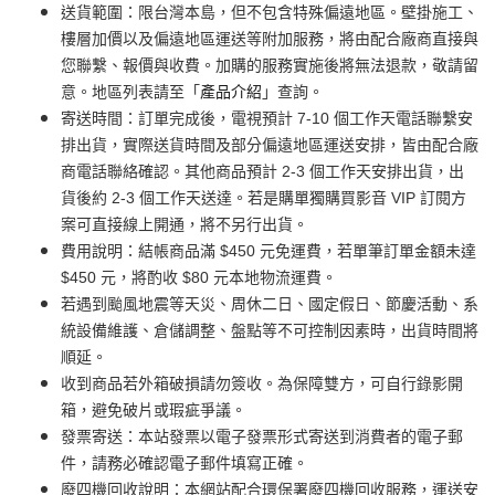
送貨範圍：限台灣本島，但不包含特殊偏遠地區。壁掛施工、
樓層加價以及偏遠地區運送等附加服務，將由配合廠商直接與
您聯繫、報價與收費。加購的服務實施後將無法退款，敬請留
意。地區列表請至「
產品介紹
」查詢。
寄送時間：訂單完成後，電視預計 7-10 個工作天電話聯繫安
排出貨，實際送貨時間及部分偏遠地區運送安排，皆由配合廠
商電話聯絡確認。其他商品預計 2-3 個工作天安排出貨，出
貨後約 2-3 個工作天送達。若是購單獨購買影音 VIP 訂閱方
案可直接線上開通，將不另行出貨。
費用說明：結帳商品滿 $450 元免運費，若單筆訂單金額未達
$450 元，將酌收 $80 元本地物流運費。
若遇到颱風地震等天災、周休二日、國定假日、節慶活動、系
統設備維護、倉儲調整、盤點等不可控制因素時，出貨時間將
順延。
收到商品若外箱破損請勿簽收。為保障雙方，可自行錄影開
箱，避免破片或瑕疵爭議。
發票寄送：本站發票以電子發票形式寄送到消費者的電子郵
件，請務必確認電子郵件填寫正確。
廢四機回收說明：本網站配合環保署廢四機回收服務，運送安