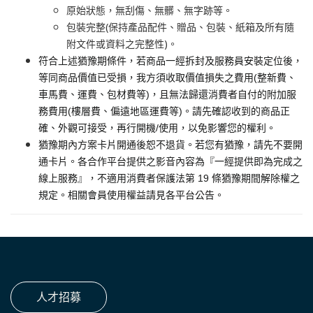
原始狀態，無刮傷、無髒、無字跡等。
包裝完整(保持產品配件、贈品、包裝、紙箱及所有隨
附文件或資料之完整性)。
符合上述猶豫期條件，若商品一經拆封及服務員安裝定位後，
等同商品價值已受損，我方須收取價值損失之費用(整新費、
車馬費、運費、包材費等)，且無法歸還消費者自付的附加服
務費用(樓層費、偏遠地區運費等)。請先確認收到的商品正
確、外觀可接受，再行開機/使用，以免影響您的權利。
猶豫期內方案卡片開通後恕不退貨。若您有猶豫，請先不要開
通卡片。各合作平台提供之影音內容為『一經提供即為完成之
線上服務』，不適用消費者保護法第 19 條猶豫期間解除權之
規定。相關會員使用權益請見各平台公告。
人才招募