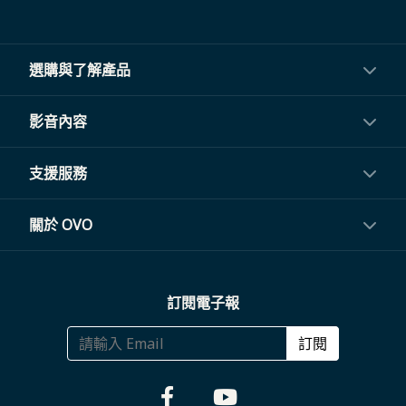
選購與了解產品
投影機
影音內容
閨蜜機與電視
影音訂閱
支援服務
電視盒與周邊
常見問題
關於 OVO
生活家電
聯繫客服
關於我們
訂閱電子報
大宗採購
體驗門市
商務合作
訂閱
福利品專區
哪裡購買