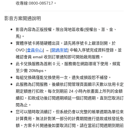
收專線:0800-085717。
影音方案開通說明
影音內容為正版授權，限台灣地區收看(授權台、澎、金、
馬)。
實體序號卡將隨硬體出貨，請先將序號卡上銀漆刮開，於
OVO [
會員中心
] → [
開通序號
] 中輸入序號完成資料登錄，並
確認會員 email 收到訂單通知即可開始啟用服務。
此卡兌換服務為首刷 0 元，服務需在網路環境下使用，頻寬
至少需 20Mbps。
每組兌換碼僅能兌換使用一次，遺失或損毀恕不補發。
此服務為訂閱服務，後續依訂閱管理頁面顯示天數以信用卡定
期定額進行扣款，每次到期前 24 小時內依畫面上所列的金額
續扣，扣款成功後訂閱週期順延一個訂閱週期，直到您取消訂
閱為止。
您可以隨時取消續訂，但系統仍會以完整的帳單週期為單位來
計算費用，無法針對某一部分的計費期間進行退款或核發抵免
額。方案卡片開通後如要取消訂閱，請在當前訂閱週期到期前