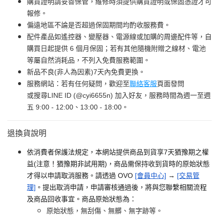
購買證明請妥善保管，維修時須提供購買證明或保固憑證才可
報修。
偏遠地區不論是否超過保固期間均酌收服務費。
配件產品如遙控器、變壓器、電源線或加購的周邊配件等，自
購買日起提供 6 個月保固；若有其他隨機附贈之線材、電池
等屬自然消耗品，不列入免費服務範圍。
新品不良(非人為因素)7天內免費更換。
服務網站：若有任何疑問，歡迎至
聯絡客服
頁面發問
或搜尋LINE ID (@cyi6655n) 加入好友，服務時間為週一至週
五 9:00 - 12:00、13:00 - 18:00。
退換貨說明
依消費者保護法規定，本網站提供商品到貨享7天猶豫期之權
益(注意！猶豫期非試用期)，商品需保持收到貨時的原始狀態
才得以申請取消服務。請透過 OVO
[會員中心]
→
[交易管
理]
。提出取消申請，申請審核通過後，將與您聯繫相關流程
及商品回收事宜。商品原始狀態為：
原始狀態，無刮傷、無髒、無字跡等。