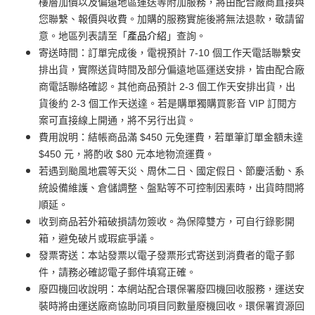
樓層加價以及偏遠地區運送等附加服務，將由配合廠商直接與
您聯繫、報價與收費。加購的服務實施後將無法退款，敬請留
意。地區列表請至「
產品介紹
」查詢。
寄送時間：訂單完成後，電視預計 7-10 個工作天電話聯繫安
排出貨，實際送貨時間及部分偏遠地區運送安排，皆由配合廠
商電話聯絡確認。其他商品預計 2-3 個工作天安排出貨，出
貨後約 2-3 個工作天送達。若是購單獨購買影音 VIP 訂閱方
案可直接線上開通，將不另行出貨。
費用說明：結帳商品滿 $450 元免運費，若單筆訂單金額未達
$450 元，將酌收 $80 元本地物流運費。
若遇到颱風地震等天災、周休二日、國定假日、節慶活動、系
統設備維護、倉儲調整、盤點等不可控制因素時，出貨時間將
順延。
收到商品若外箱破損請勿簽收。為保障雙方，可自行錄影開
箱，避免破片或瑕疵爭議。
發票寄送：本站發票以電子發票形式寄送到消費者的電子郵
件，請務必確認電子郵件填寫正確。
廢四機回收說明：本網站配合環保署廢四機回收服務，運送安
裝時將由運送廠商協助同項目同數量廢機回收。環保署資源回