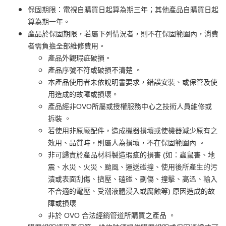
保固期限：電視自購買日起算為期三年；其他產品自購買日起
算為期一年。
產品於保固期限，若屬下列情況者，則不在保固範圍內，消費
者需負擔全部維修費用。
產品外觀瑕疵破損。
產品序號不符或破損不清楚 。
本產品使用者未依說明書要求，錯誤安裝、或保管及使
用造成的故障或損壞。
產品經非OVO所屬或授權服務中心之技術人員維修或
拆裝 。
若使用非原廠配件，造成機器損壞或使機器減少原有之
效用、品質時，則屬人為損壞，不在保固範圍內 。
非可歸責於產品材料製造瑕疵的損害 (如：蟲鼠害、地
震、水災、火災、颱風、運送碰撞、使用後所產生的污
漬或表面刮傷、擠壓、磕碰、劃傷、撞擊、高溫、輸入
不合適的電壓、受潮液體浸入或腐蝕等) 原因造成的故
障或損壞
非於 OVO 合法經銷管道所購買之產品 。