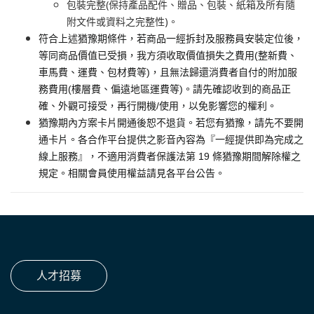
包裝完整(保持產品配件、贈品、包裝、紙箱及所有隨
附文件或資料之完整性)。
符合上述猶豫期條件，若商品一經拆封及服務員安裝定位後，
等同商品價值已受損，我方須收取價值損失之費用(整新費、
車馬費、運費、包材費等)，且無法歸還消費者自付的附加服
務費用(樓層費、偏遠地區運費等)。請先確認收到的商品正
確、外觀可接受，再行開機/使用，以免影響您的權利。
猶豫期內方案卡片開通後恕不退貨。若您有猶豫，請先不要開
通卡片。各合作平台提供之影音內容為『一經提供即為完成之
線上服務』，不適用消費者保護法第 19 條猶豫期間解除權之
規定。相關會員使用權益請見各平台公告。
人才招募