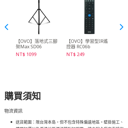
語音搜尋
【OVO】落地式三腳
【OVO】學習型IR遙
【O
5
架Max SD06
控器 RC06b
NT$ 
NT$ 1099
NT$ 249
購買須知
物流資訊
送貨範圍：限台灣本島，但不包含特殊偏遠地區。壁掛施工、