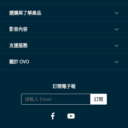
選購與了解產品
投影機
影音內容
閨蜜機與電視
影音訂閱
支援服務
電視盒與周邊
常見問題
關於 OVO
生活家電
聯繫客服
關於我們
訂閱電子報
大宗採購
體驗門市
商務合作
訂閱
福利品專區
哪裡購買