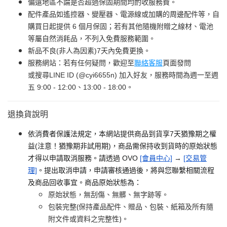
偏遠地區不論是否超過保固期間均酌收服務費。
配件產品如遙控器、變壓器、電源線或加購的周邊配件等，自
購買日起提供 6 個月保固；若有其他隨機附贈之線材、電池
等屬自然消耗品，不列入免費服務範圍。
新品不良(非人為因素)7天內免費更換。
服務網站：若有任何疑問，歡迎至
聯絡客服
頁面發問
或搜尋LINE ID (@cyi6655n) 加入好友，服務時間為週一至週
五 9:00 - 12:00、13:00 - 18:00。
退換貨說明
依消費者保護法規定，本網站提供商品到貨享7天猶豫期之權
益(注意！猶豫期非試用期)，商品需保持收到貨時的原始狀態
才得以申請取消服務。請透過 OVO
[會員中心]
→
[交易管
理]
。提出取消申請，申請審核通過後，將與您聯繫相關流程
及商品回收事宜。商品原始狀態為：
原始狀態，無刮傷、無髒、無字跡等。
包裝完整(保持產品配件、贈品、包裝、紙箱及所有隨
附文件或資料之完整性)。