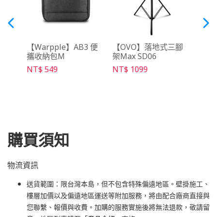
架
【Warpple】AB3 便
【OVO】落地式三腳
【Wa
攜收納包M
架Max SD06
遙控器
Pro
NT$ 549
NT$ 1099
NT$ 
購買須知
物流資訊
送貨範圍：限台灣本島，但不包含特殊偏遠地區。壁掛施工、
樓層加價以及偏遠地區運送等附加服務，將由配合廠商直接與
您聯繫、報價與收費。加購的服務實施後將無法退款，敬請留