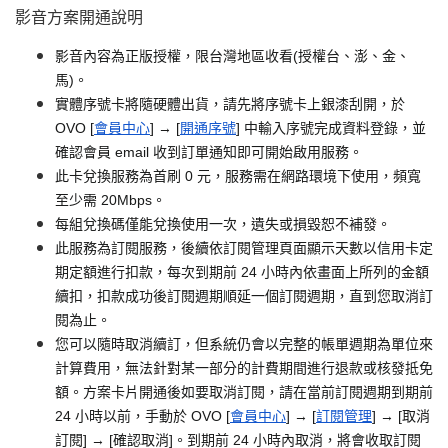
影音方案開通說明
影音內容為正版授權，限台灣地區收看(授權台、澎、金、
馬)。
實體序號卡將隨硬體出貨，請先將序號卡上銀漆刮開，於
OVO [
會員中心
] → [
開通序號
] 中輸入序號完成資料登錄，並
確認會員 email 收到訂單通知即可開始啟用服務。
此卡兌換服務為首刷 0 元，服務需在網路環境下使用，頻寬
至少需 20Mbps。
每組兌換碼僅能兌換使用一次，遺失或損毀恕不補發。
此服務為訂閱服務，後續依訂閱管理頁面顯示天數以信用卡定
期定額進行扣款，每次到期前 24 小時內依畫面上所列的金額
續扣，扣款成功後訂閱週期順延一個訂閱週期，直到您取消訂
閱為止。
您可以隨時取消續訂，但系統仍會以完整的帳單週期為單位來
計算費用，無法針對某一部分的計費期間進行退款或核發抵免
額。方案卡片開通後如要取消訂閱，請在當前訂閱週期到期前
24 小時以前，手動於 OVO [
會員中心
] → [
訂閱管理
] → [取消
訂閱] → [確認取消]。到期前 24 小時內取消，將會收取訂閱