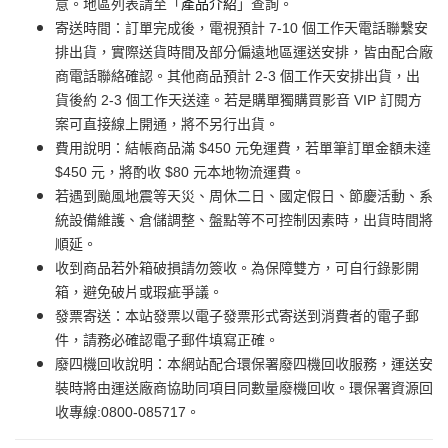
意。地區列表請至「
產品介紹
」查詢。
寄送時間：訂單完成後，電視預計 7-10 個工作天電話聯繫安
排出貨，實際送貨時間及部分偏遠地區運送安排，皆由配合廠
商電話聯絡確認。其他商品預計 2-3 個工作天安排出貨，出
貨後約 2-3 個工作天送達。若是購單獨購買影音 VIP 訂閱方
案可直接線上開通，將不另行出貨。
費用說明：結帳商品滿 $450 元免運費，若單筆訂單金額未達
$450 元，將酌收 $80 元本地物流運費。
若遇到颱風地震等天災、周休二日、國定假日、節慶活動、系
統設備維護、倉儲調整、盤點等不可控制因素時，出貨時間將
順延。
收到商品若外箱破損請勿簽收。為保障雙方，可自行錄影開
箱，避免破片或瑕疵爭議。
發票寄送：本站發票以電子發票形式寄送到消費者的電子郵
件，請務必確認電子郵件填寫正確。
廢四機回收說明：本網站配合環保署廢四機回收服務，運送安
裝時將由運送廠商協助同項目同數量廢機回收。環保署資源回
收專線:0800-085717。