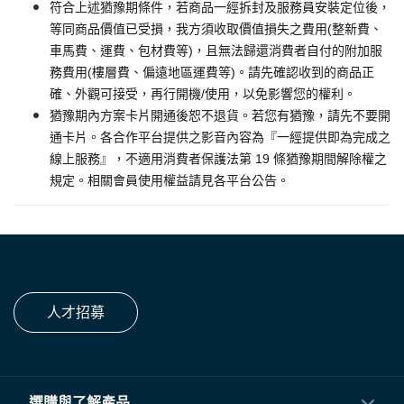
符合上述猶豫期條件，若商品一經拆封及服務員安裝定位後，
等同商品價值已受損，我方須收取價值損失之費用(整新費、
車馬費、運費、包材費等)，且無法歸還消費者自付的附加服
務費用(樓層費、偏遠地區運費等)。請先確認收到的商品正
確、外觀可接受，再行開機/使用，以免影響您的權利。
猶豫期內方案卡片開通後恕不退貨。若您有猶豫，請先不要開
通卡片。各合作平台提供之影音內容為『一經提供即為完成之
線上服務』，不適用消費者保護法第 19 條猶豫期間解除權之
規定。相關會員使用權益請見各平台公告。
人才招募
選購與了解產品