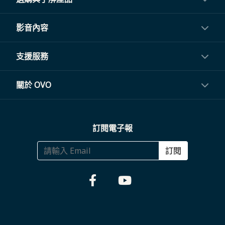
投影機
影音內容
閨蜜機與電視
影音訂閱
支援服務
電視盒與周邊
常見問題
關於 OVO
生活家電
聯繫客服
關於我們
訂閱電子報
大宗採購
體驗門市
商務合作
訂閱
福利品專區
哪裡購買