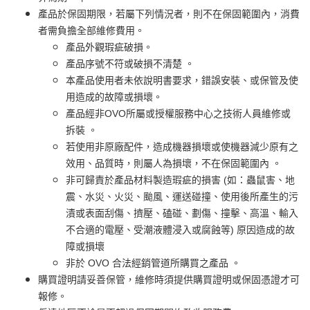
產品於保固期限，若屬下列情況者，則不在保固範圍內，消費
者需負擔全部維修費用。
產品外觀瑕疵破損。
產品序號不符或破損不清楚 。
本產品使用者未依說明書要求，錯誤安裝、或保管及使
用造成的故障或損壞。
產品經非OVO所屬或授權服務中心之技術人員維修或
拆裝 。
若使用非原廠配件，造成機器損壞或使機器減少原有之
效用、品質時，則屬人為損壞，不在保固範圍內 。
非可歸責於產品材料製造瑕疵的損害 (如：蟲鼠害、地
震、水災、火災、颱風、運送碰撞、使用後所產生的污
漬或表面刮傷、擠壓、磕碰、劃傷、撞擊、高溫、輸入
不合適的電壓、受潮液體浸入或腐蝕等) 原因造成的故
障或損壞
非於 OVO 合法經銷管道所購買之產品 。
購買證明請妥善保管，維修時須提供購買證明或保固憑證才可
報修。