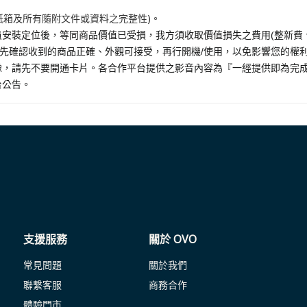
紙箱及所有隨附文件或資料之完整性)。
安裝定位後，等同商品價值已受損，我方須收取價值損失之費用(整新費
請先確認收到的商品正確、外觀可接受，再行開機/使用，以免影響您的權
，請先不要開通卡片。各合作平台提供之影音內容為『一經提供即為完成之
台公告。
支援服務
關於 OVO
常見問題
關於我們
聯繫客服
商務合作
體驗門市