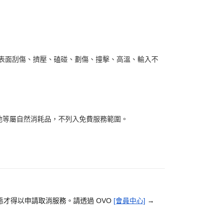
或表面刮傷、擠壓、磕碰、劃傷、撞擊、高溫、輸入不
池等屬自然消耗品，不列入免費服務範圍。
才得以申請取消服務。請透過 OVO
[會員中心]
→