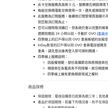
此卡兌換服務為首刷 0 元，服務需在網路環境下
每組兌換碼僅能兌換使用一次，遺失或損毀恕
此服務為訂閱服務，後續依訂閱管理頁面顯示天
到您取消訂閱為止。
您可以隨時取消續訂，但系統仍會以完整的帳
週期到期前 24 小時以前，手動於 OVO [
會員中
四季線上的訂戶得以同 OVO 會員帳號的信箱
friDay影音的訂戶得以同 OVO 會員電話號碼至
會員，請先登出後再登入即可順利開通。
四季線上服務說明：
因版權規範，部份直播節目與原頻道商
頻道商在各載具有不同授權，部分頻道
四季線上擁有更換頻道增減之權利
商品保修
保固期限：電視自購買日起算為期三年；其他
產品於保固期限，若屬下列情況者，則不在保
產品外觀瑕疵破損。