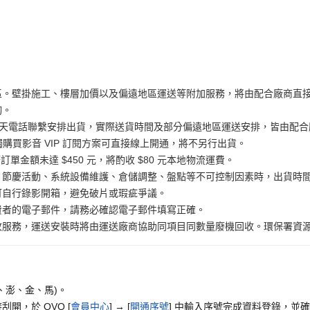
區。壁掛施工、樓層加價以及偏遠地區運送等附加服務，將由配合廠商直
詢。
工作天電話聯繫安排出貨，實際送貨時間及部分偏遠地區運送安排，皆由配合廠
獨購買影音 VIP 訂閱方案可直接線上開通，將不另行出貨。
訂單金額未達 $450 元，將酌收 $80 元本地物流運費。
、節慶活動、系統設備維護、倉儲調整、盤點等不可控制因素時，出貨時
可自行錄影開箱，避免破片或瑕疵爭議。
費者的電子郵件，請務必確認電子郵件填寫正確。
務，運送安裝時將由運送廠商協助同項目同數量廢機回收。環保署資源回收專線
、澎、金、馬)。
開，於 OVO [
會員中心
] → [
開通序號
] 中輸入序號完成資料登錄，並確