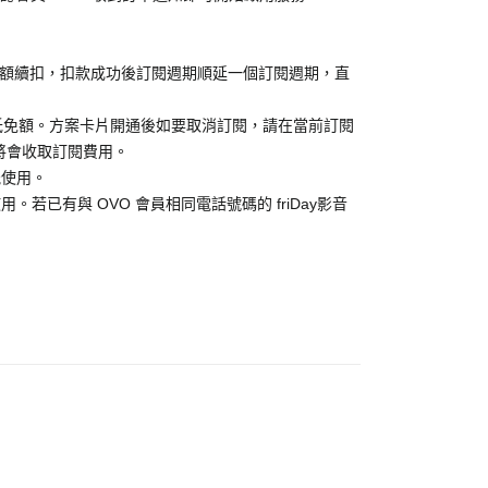
金額續扣，扣款成功後訂閱週期順延一個訂閱週期，直
抵免額。方案卡片開通後如要取消訂閱，請在當前訂閱
消，將會收取訂閱費用。
能使用。
。若已有與 OVO 會員相同電話號碼的 friDay影音