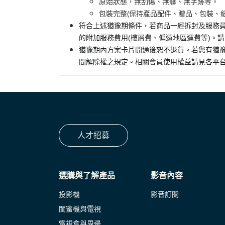
原始狀態，無刮傷、無髒、無字跡等。
包裝完整(保持產品配件、贈品、包裝、
符合上述猶豫期條件，若商品一經拆封及服務員
的附加服務費用(樓層費、偏遠地區運費等)。
猶豫期內方案卡片開通後恕不退貨。若您有猶豫
間解除權之規定。相關會員使用權益請見各平
人才招募
選購與了解產品
影音內容
投影機
影音訂閱
閨蜜機與電視
電視盒與周邊