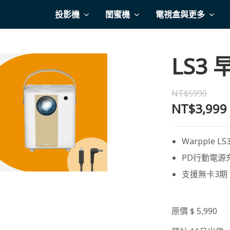
投影機
閨蜜機
電視盒與更多
LS3
NT$5990
NT$3,999
Warpple LS
PD行動電源
支援無卡3期
原價 $ 5,990