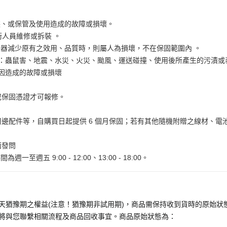
裝、或保管及使用造成的故障或損壞。
術人員維修或拆裝 。
器減少原有之效用、品質時，則屬人為損壞，不在保固範圍內 。
如：蟲鼠害、地震、水災、火災、颱風、運送碰撞、使用後所產生的污漬
原因造成的故障或損壞
。
或保固憑證才可報修。
。
邊配件等，自購買日起提供 6 個月保固；若有其他隨機附贈之線材、電
面發問
為週一至週五 9:00 - 12:00、13:00 - 18:00。
天猶豫期之權益(注意！猶豫期非試用期)，商品需保持收到貨時的原始狀態
將與您聯繫相關流程及商品回收事宜。商品原始狀態為：