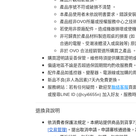
產品序號不符或破損不清楚 。
本產品使用者未依說明書要求，錯誤安
產品經非OVO所屬或授權服務中心之技
若使用非原廠配件，造成機器損壞或使機
非可歸責於產品材料製造瑕疵的損害 (
合適的電壓、受潮液體浸入或腐蝕等) 
非於 OVO 合法經銷管道所購買之產品 
購買證明請妥善保管，維修時須提供購買證明
偏遠地區不論是否超過保固期間均酌收服務費
配件產品如遙控器、變壓器、電源線或加購的周
新品不良(非人為因素)7天內免費更換。
服務網站：若有任何疑問，歡迎至
聯絡客服
頁
或搜尋LINE ID (@cyi6655n) 加入好友，服務時間
退換貨說明
依消費者保護法規定，本網站提供商品到貨享7
[交易管理]
。提出取消申請，申請審核通過後，