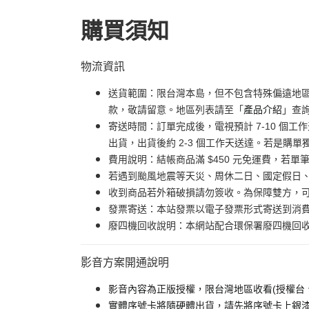
購買須知
物流資訊
送貨範圍：限台灣本島，但不包含特殊偏遠地
款，敬請留意。地區列表請至「
產品介紹
」查
寄送時間：訂單完成後，電視預計 7-10 個
出貨，出貨後約 2-3 個工作天送達。若是購單
費用說明：結帳商品滿 $450 元免運費，若單筆
若遇到颱風地震等天災、周休二日、國定假日
收到商品若外箱破損請勿簽收。為保障雙方，
發票寄送：本站發票以電子發票形式寄送到消
廢四機回收說明：本網站配合環保署廢四機回收服
影音方案開通說明
影音內容為正版授權，限台灣地區收看(授權台
實體序號卡將隨硬體出貨，請先將序號卡上銀漆刮