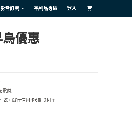
影音訂閱
福利品專區
登入
 早鳥優惠
3
充電線
、20+銀行信用卡6期 0利率！