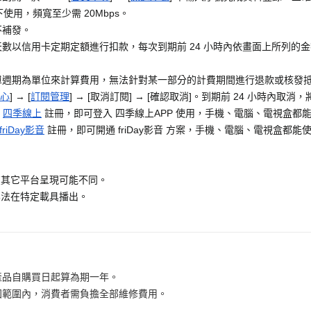
使用，頻寬至少需 20Mbps。
不補發。
數以信用卡定期定額進行扣款，每次到期前 24 小時內依畫面上所列的
單週期為單位來計算費用，無法針對某一部分的計費期間進行退款或核發
心
] → [
訂閱管理
] → [取消訂閱] → [確認取消]。到期前 24 小時內取
至
四季線上
註冊，即可登入 四季線上APP 使用，手機、電腦、電視盒都
friDay影音
註冊，即可開通 friDay影音 方案，手機、電腦、電視盒都能使用
在其它平台呈現可能不同。
無法在特定載具播出。
產品自購買日起算為期一年。
固範圍內，消費者需負擔全部維修費用。