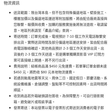
物流資訊
送貨範圍：限台灣本島，但不包含特殊偏遠地區。壁掛施工、
樓層加價以及偏遠地區運送等附加服務，將由配合廠商直接與
您聯繫、報價與收費。加購的服務實施後將無法退款，敬請留
意。地區列表請至「
產品介紹
」查詢。
寄送時間：訂單完成後，電視預計 7-10 個工作天電話聯繫安
排出貨，實際送貨時間及部分偏遠地區運送安排，皆由配合廠
商電話聯絡確認。其他商品預計 2-3 個工作天安排出貨，出
貨後約 2-3 個工作天送達。若是購單獨購買影音 VIP 訂閱方
案可直接線上開通，將不另行出貨。
費用說明：結帳商品滿 $450 元免運費，若單筆訂單金額未達
$450 元，將酌收 $80 元本地物流運費。
若遇到颱風地震等天災、周休二日、國定假日、節慶活動、系
統設備維護、倉儲調整、盤點等不可控制因素時，出貨時間將
順延。
收到商品若外箱破損請勿簽收。為保障雙方，可自行錄影開
箱，避免破片或瑕疵爭議。
發票寄送：本站發票以電子發票形式寄送到消費者的電子郵