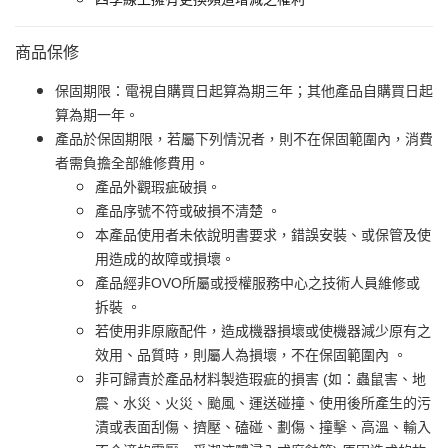
商品保修
保固期限：電視自購買日起算為期三年；其他產品自購買日起
算為期一年。
產品於保固期限，若屬下列情況者，則不在保固範圍內，消費
者需負擔全部維修費用。
產品外觀瑕疵破損。
產品序號不符或破損不清楚 。
本產品使用者未依說明書要求，錯誤安裝、或保管及使
用造成的故障或損壞。
產品經非OVO所屬或授權服務中心之技術人員維修或
拆裝 。
若使用非原廠配件，造成機器損壞或使機器減少原有之
效用、品質時，則屬人為損壞，不在保固範圍內 。
非可歸責於產品材料製造瑕疵的損害 (如：蟲鼠害、地
震、水災、火災、颱風、運送碰撞、使用後所產生的污
漬或表面刮傷、擠壓、磕碰、劃傷、撞擊、高溫、輸入