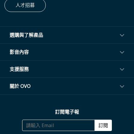
人才招募
選購與了解產品
投影機
影音內容
閨蜜機與電視
影音訂閱
支援服務
電視盒與周邊
常見問題
關於 OVO
生活家電
聯繫客服
關於我們
訂閱電子報
大宗採購
體驗門市
商務合作
訂閱
福利品專區
哪裡購買