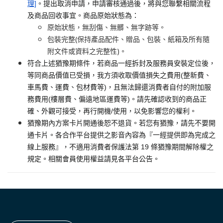
理]
。提出取消申請，申請審核通過後，將與您聯繫相關流程
及商品回收事宜。商品原始狀態為：
原始狀態，無刮傷、無髒、無字跡等。
包裝完整(保持產品配件、贈品、包裝、紙箱及所有隨
附文件或資料之完整性)。
符合上述猶豫期條件，若商品一經拆封及服務員安裝定位後，
等同商品價值已受損，我方須收取價值損失之費用(整新費、
車馬費、運費、包材費等)，且無法歸還消費者自付的附加服
務費用(樓層費、偏遠地區運費等)。請先確認收到的商品正
確、外觀可接受，再行開機/使用，以免影響您的權利。
猶豫期內方案卡片開通後恕不退貨。若您有猶豫，請先不要開
通卡片。各合作平台提供之影音內容為『一經提供即為完成之
線上服務』，不適用消費者保護法第 19 條猶豫期間解除權之
規定。相關會員使用權益請見各平台公告。