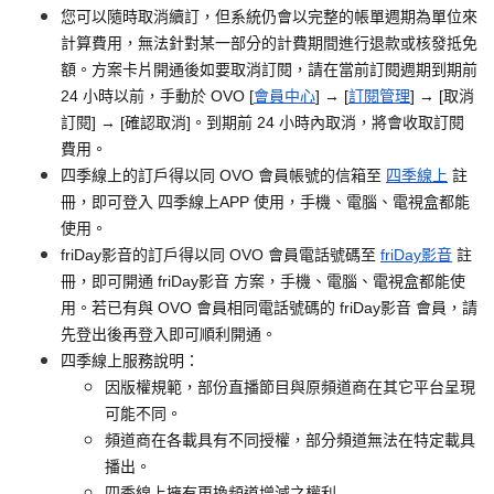
您可以隨時取消續訂，但系統仍會以完整的帳單週期為單位來
計算費用，無法針對某一部分的計費期間進行退款或核發抵免
額。方案卡片開通後如要取消訂閱，請在當前訂閱週期到期前
24 小時以前，手動於 OVO [
會員中心
] → [
訂閱管理
] → [取消
訂閱] → [確認取消]。到期前 24 小時內取消，將會收取訂閱
費用。
四季線上的訂戶得以同 OVO 會員帳號的信箱至
四季線上
註
冊，即可登入 四季線上APP 使用，手機、電腦、電視盒都能
使用。
friDay影音的訂戶得以同 OVO 會員電話號碼至
friDay影音
註
冊，即可開通 friDay影音 方案，手機、電腦、電視盒都能使
用。若已有與 OVO 會員相同電話號碼的 friDay影音 會員，請
先登出後再登入即可順利開通。
四季線上服務說明：
因版權規範，部份直播節目與原頻道商在其它平台呈現
可能不同。
頻道商在各載具有不同授權，部分頻道無法在特定載具
播出。
四季線上擁有更換頻道增減之權利