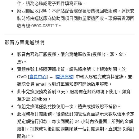
件，請務必確認電子郵件填寫正確。
廢四機回收說明：本網站配合環保署廢四機回收服務，運送安
裝時將由運送廠商協助同項目同數量廢機回收。環保署資源回
收專線:0800-085717。
影音方案開通說明
影音內容為正版授權，限台灣地區收看(授權台、澎、金、
馬)。
實體序號卡將隨硬體出貨，請先將序號卡上銀漆刮開，於
OVO [
會員中心
] → [
開通序號
] 中輸入序號完成資料登錄，並
確認會員 email 收到訂單通知即可開始啟用服務。
此卡兌換服務為首刷 0 元，服務需在網路環境下使用，頻寬
至少需 20Mbps。
每組兌換碼僅能兌換使用一次，遺失或損毀恕不補發。
此服務為訂閱服務，後續依訂閱管理頁面顯示天數以信用卡定
期定額進行扣款，每次到期前 24 小時內依畫面上所列的金額
續扣，扣款成功後訂閱週期順延一個訂閱週期，直到您取消訂
閱為止。