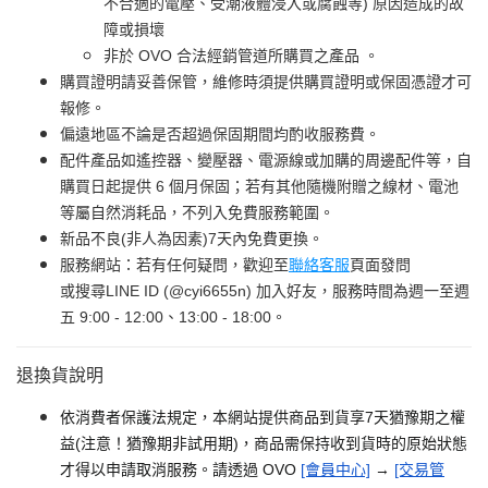
不合適的電壓、受潮液體浸入或腐蝕等) 原因造成的故
障或損壞
非於 OVO 合法經銷管道所購買之產品 。
購買證明請妥善保管，維修時須提供購買證明或保固憑證才可
報修。
偏遠地區不論是否超過保固期間均酌收服務費。
配件產品如遙控器、變壓器、電源線或加購的周邊配件等，自
購買日起提供 6 個月保固；若有其他隨機附贈之線材、電池
等屬自然消耗品，不列入免費服務範圍。
新品不良(非人為因素)7天內免費更換。
服務網站：若有任何疑問，歡迎至
聯絡客服
頁面發問
或搜尋LINE ID (@cyi6655n) 加入好友，服務時間為週一至週
五 9:00 - 12:00、13:00 - 18:00。
退換貨說明
依消費者保護法規定，本網站提供商品到貨享7天猶豫期之權
益(注意！猶豫期非試用期)，商品需保持收到貨時的原始狀態
才得以申請取消服務。請透過 OVO
[會員中心]
→
[交易管