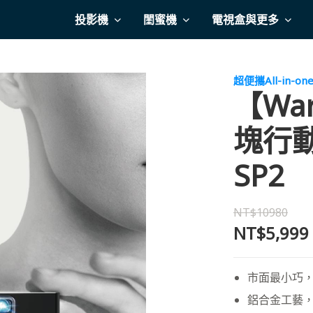
投影機
閨蜜機
電視盒與更多
超便攜All-in-on
【Wa
塊行
SP2
NT$10980
NT$5,999
市面最小巧
鋁合金工藝