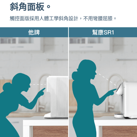
斜角面板。
觸控面版採用人體工學斜角設計，不用彎腰屈膝。