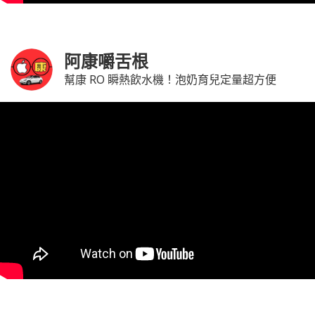
阿康嚼舌根
幫康 RO 瞬熱飲水機！泡奶育兒定量超方便