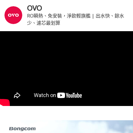
OVO
RO瞬熱、免安裝，淨飲輕旗艦 | 出水快、餘水
少、濾芯最划算