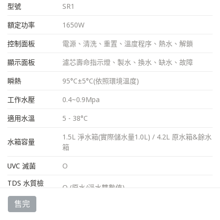
型號
SR1
額定功率
1650W
控制面板
電源、清洗、重置、溫度程序、熱水、解鎖
顯示面板
濾芯壽命指示燈、製水、換水、缺水、故障
瞬熱
95°C±5°C(依照環境溫度)
工作水壓
0.4~0.9Mpa
適用水溫
5 - 38°C
1.5L 淨水箱(實際儲水量1.0L) / 4.2L 原水箱&餘水
水箱容量
箱
UVC 滅菌
O
TDS 水質檢
O (原水/淨水雙數值)
測
售完
CF - 第一道
活性碳複合濾芯