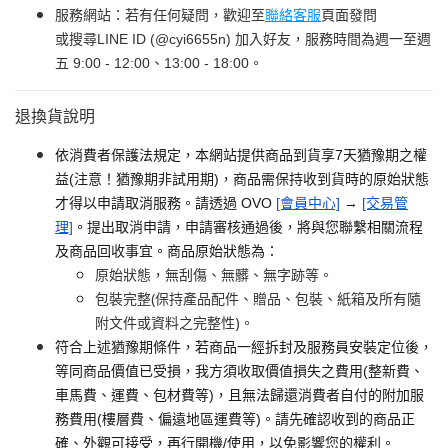
服務網站：若有任何疑問，歡迎至
聯絡客服
頁面發問
或搜尋LINE ID (@cyi6655n) 加入好友，服務時間為週一至週
五 9:00 - 12:00、13:00 - 18:00。
退換貨說明
依消費者保護法規定，本網站提供商品到貨享7天猶豫期之權
益(注意！猶豫期非試用期)，商品需保持收到貨時的原始狀態
才得以申請取消服務。請透過 OVO
[會員中心]
→
[交易管
理]
。提出取消申請，申請審核通過後，將與您聯繫相關流程
及商品回收事宜。商品原始狀態為：
原始狀態，無刮傷、無髒、無字跡等。
包裝完整(保持產品配件、贈品、包裝、紙箱及所有隨
附文件或資料之完整性)。
符合上述猶豫期條件，若商品一經拆封及服務員安裝定位後，
等同商品價值已受損，我方須收取價值損失之費用(整新費、
車馬費、運費、包材費等)，且無法歸還消費者自付的附加服
務費用(樓層費、偏遠地區運費等)。請先確認收到的商品正
確、外觀可接受，再行開機/使用，以免影響您的權利。