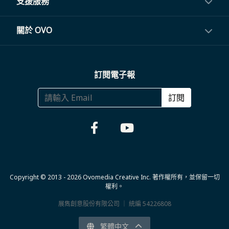
影音訂閱
支援服務
電視盒與周邊
常見問題
關於 OVO
生活家電
聯繫客服
關於我們
訂閱電子報
大宗採購
體驗門市
商務合作
訂閱
福利品專區
哪裡購買
Copyright © 2013 - 2026 Ovomedia Creative Inc. 著作權所有，並保留一切
權利。
展雋創意股份有限公司 ｜ 統編 54226808
繁體中文