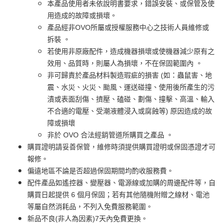
本產品使用者未依說明書要求，錯誤安裝、或保管及使
用造成的故障或損壞。
產品經非OVO所屬或授權服務中心之技術人員維修或
拆裝 。
若使用非原廠配件，造成機器損壞或使機器減少原有之
效用、品質時，則屬人為損壞，不在保固範圍內 。
非可歸責於產品材料製造瑕疵的損害 (如：蟲鼠害、地
震、水災、火災、颱風、運送碰撞、使用後所產生的污
漬或表面刮傷、擠壓、磕碰、劃傷、撞擊、高溫、輸入
不合適的電壓、受潮液體浸入或腐蝕等) 原因造成的故
障或損壞
非於 OVO 合法經銷管道所購買之產品 。
購買證明請妥善保管，維修時須提供購買證明或保固憑證才可
報修。
偏遠地區不論是否超過保固期間均酌收服務費。
配件產品如遙控器、變壓器、電源線或加購的周邊配件等，自
購買日起提供 6 個月保固；若有其他隨機附贈之線材、電池
等屬自然消耗品，不列入免費服務範圍。
新品不良(非人為因素)7天內免費更換。