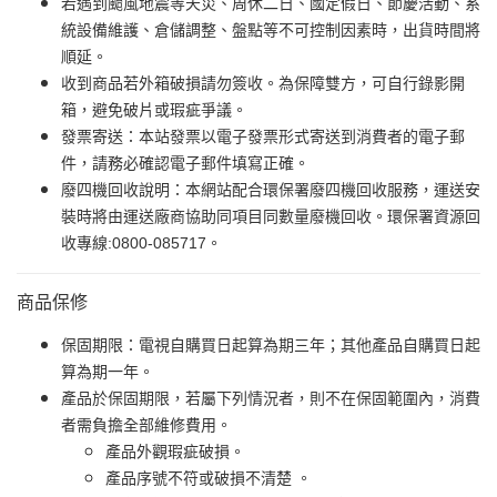
若遇到颱風地震等天災、周休二日、國定假日、節慶活動、系
統設備維護、倉儲調整、盤點等不可控制因素時，出貨時間將
順延。
收到商品若外箱破損請勿簽收。為保障雙方，可自行錄影開
箱，避免破片或瑕疵爭議。
發票寄送：本站發票以電子發票形式寄送到消費者的電子郵
件，請務必確認電子郵件填寫正確。
廢四機回收說明：本網站配合環保署廢四機回收服務，運送安
裝時將由運送廠商協助同項目同數量廢機回收。環保署資源回
收專線:0800-085717。
商品保修
保固期限：電視自購買日起算為期三年；其他產品自購買日起
算為期一年。
產品於保固期限，若屬下列情況者，則不在保固範圍內，消費
者需負擔全部維修費用。
產品外觀瑕疵破損。
產品序號不符或破損不清楚 。