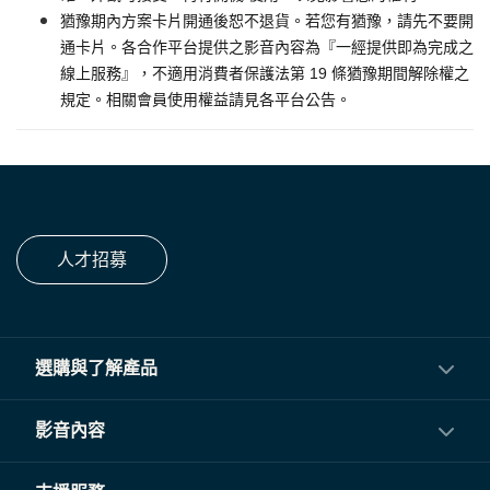
猶豫期內方案卡片開通後恕不退貨。若您有猶豫，請先不要開
通卡片。各合作平台提供之影音內容為『一經提供即為完成之
線上服務』，不適用消費者保護法第 19 條猶豫期間解除權之
規定。相關會員使用權益請見各平台公告。
人才招募
選購與了解產品
投影機
影音內容
閨蜜機與電視