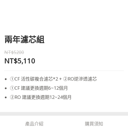
兩年濾芯組
NT$5200
NT$5,110
①CF 活性碳複合濾芯*2 + ②RO逆滲透濾芯
①CF 建議更換週期6~12個月
②RO 建議更換週期12~24個月
產品介紹
購買須知