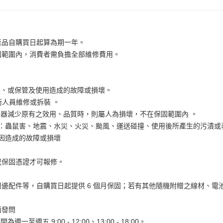
產品自購買日起算為期一年。
固範圍內，消費者需負擔全部維修費用。
裝、或保管及使用造成的故障或損壞。
術人員維修或拆裝 。
器減少原有之效用、品質時，則屬人為損壞，不在保固範圍內 。
如：蟲鼠害、地震、水災、火災、颱風、運送碰撞、使用後所產生的污漬
原因造成的故障或損壞
。
或保固憑證才可報修。
。
邊配件等，自購買日起提供 6 個月保固；若有其他隨機附贈之線材、電
面發問
為週一至週五 9:00 - 12:00、13:00 - 18:00。