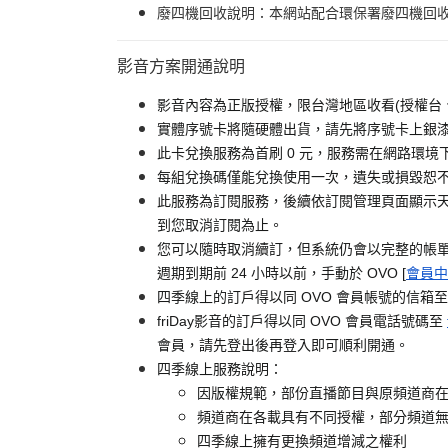
廢四機回收說明：本網站配合環保署廢四機回收服
影音方案開通說明
影音內容為正版授權，限台灣地區收看(授權台
實體序號卡將隨硬體出貨，請先將序號卡上銀漆刮
此卡兌換服務為首刷 0 元，服務需在網路環境下
每組兌換碼僅能兌換使用一次，遺失或損毀恕
此服務為訂閱服務，後續依訂閱管理頁面顯示天
到您取消訂閱為止。
您可以隨時取消續訂，但系統仍會以完整的帳
週期到期前 24 小時以前，手動於 OVO [
會員中
四季線上的訂戶得以同 OVO 會員帳號的信箱
friDay影音的訂戶得以同 OVO 會員電話號碼至
會員，請先登出後再登入即可順利開通。
四季線上服務說明：
因版權規範，部份直播節目與原頻道商
頻道商在各載具有不同授權，部分頻道
四季線上擁有更換頻道增減之權利