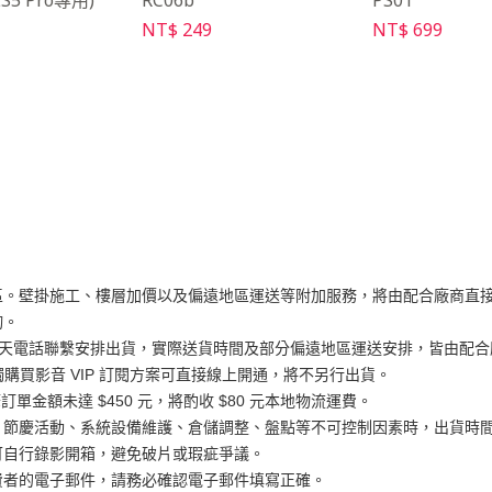
LS5 Pro專用)
RC06b
PS01
NT$ 249
NT$ 699
區。壁掛施工、樓層加價以及偏遠地區運送等附加服務，將由配合廠商直
詢。
工作天電話聯繫安排出貨，實際送貨時間及部分偏遠地區運送安排，皆由配合廠
獨購買影音 VIP 訂閱方案可直接線上開通，將不另行出貨。
訂單金額未達 $450 元，將酌收 $80 元本地物流運費。
、節慶活動、系統設備維護、倉儲調整、盤點等不可控制因素時，出貨時
可自行錄影開箱，避免破片或瑕疵爭議。
費者的電子郵件，請務必確認電子郵件填寫正確。