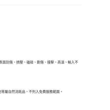
或表面刮傷、擠壓、磕碰、劃傷、撞擊、高溫、輸入不
池等屬自然消耗品，不列入免費服務範圍。