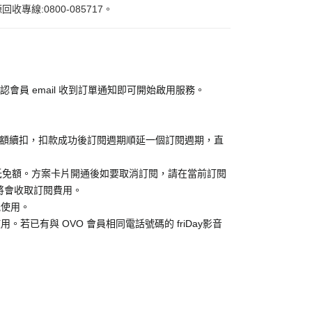
:0800-085717。
認會員 email 收到訂單通知即可開始啟用服務。
金額續扣，扣款成功後訂閱週期順延一個訂閱週期，直
抵免額。方案卡片開通後如要取消訂閱，請在當前訂閱
消，將會收取訂閱費用。
能使用。
。若已有與 OVO 會員相同電話號碼的 friDay影音