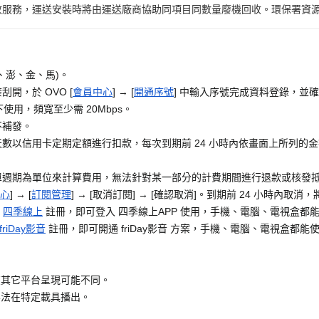
務，運送安裝時將由運送廠商協助同項目同數量廢機回收。環保署資源回收專線
、澎、金、馬)。
開，於 OVO [
會員中心
] → [
開通序號
] 中輸入序號完成資料登錄，並確
使用，頻寬至少需 20Mbps。
不補發。
數以信用卡定期定額進行扣款，每次到期前 24 小時內依畫面上所列的
單週期為單位來計算費用，無法針對某一部分的計費期間進行退款或核發
心
] → [
訂閱管理
] → [取消訂閱] → [確認取消]。到期前 24 小時內取
至
四季線上
註冊，即可登入 四季線上APP 使用，手機、電腦、電視盒都
friDay影音
註冊，即可開通 friDay影音 方案，手機、電腦、電視盒都能使用
在其它平台呈現可能不同。
無法在特定載具播出。