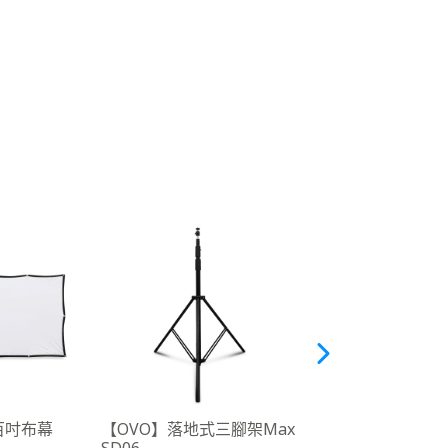
百吋布幕
【OVO】落地式三腳架Max
【OVO】專業無線