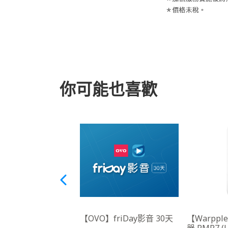
你可能也喜歡
O】PD 行動電源充電
【OVO】friDay影音 30天
【Warpp