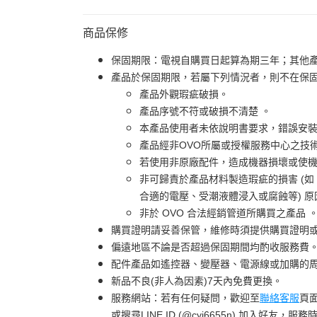
商品保修
保固期限：電視自購買日起算為期三年；其他
產品於保固期限，若屬下列情況者，則不在保
產品外觀瑕疵破損。
產品序號不符或破損不清楚 。
本產品使用者未依說明書要求，錯誤安
產品經非OVO所屬或授權服務中心之技
若使用非原廠配件，造成機器損壞或使機
非可歸責於產品材料製造瑕疵的損害 (
合適的電壓、受潮液體浸入或腐蝕等) 
非於 OVO 合法經銷管道所購買之產品 
購買證明請妥善保管，維修時須提供購買證明
偏遠地區不論是否超過保固期間均酌收服務費
配件產品如遙控器、變壓器、電源線或加購的周
新品不良(非人為因素)7天內免費更換。
服務網站：若有任何疑問，歡迎至
聯絡客服
頁
或搜尋LINE ID (@cyi6655n) 加入好友，服務時間