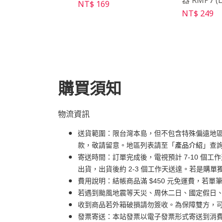
器 RMP7 (
NT$ 169
99
NT$ 249
購買須知
物流資訊
送貨範圍：限台灣本島，但不包含特殊偏遠地
款，敬請留意。地區列表請至「
產品介紹
」查
寄送時間：訂單完成後，電視預計 7-10 個
出貨，出貨後約 2-3 個工作天送達。若是購單
費用說明：結帳商品滿 $450 元免運費，若單筆
若遇到颱風地震等天災、周休二日、國定假日
收到商品若外箱破損請勿簽收。為保障雙方，
發票寄送：本站發票以電子發票形式寄送到消