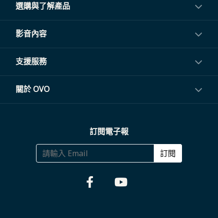
選購與了解產品
投影機
影音內容
閨蜜機與電視
影音訂閱
支援服務
電視盒與周邊
常見問題
關於 OVO
生活家電
聯繫客服
關於我們
訂閱電子報
大宗採購
體驗門市
商務合作
訂閱
福利品專區
哪裡購買