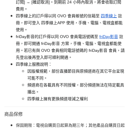
訂閱] → [確認取消]。到期前 24 小時內取消，將會收取訂閱
費用。
四季線上的訂戶得以同 OVO 會員帳號的信箱至
四季線上
註
冊，即可登入 四季線上APP 使用，手機、電腦、電視盒都能
使用。
friDay影音的訂戶得以同 OVO 會員電話號碼至
friDay影音
註
冊，即可開通 friDay影音 方案，手機、電腦、電視盒都能使
用。若已有與 OVO 會員相同電話號碼的 friDay影音 會員，請
先登出後再登入即可順利開通。
四季線上服務說明：
因版權規範，部份直播節目與原頻道商在其它平台呈現
可能不同。
頻道商在各載具有不同授權，部分頻道無法在特定載具
播出。
四季線上擁有更換頻道增減之權利
商品保修
保固期限：電視自購買日起算為期三年；其他產品自購買日起