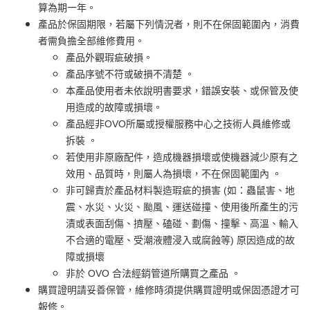
算為期一年。
產品於保固期限，若屬下列情況者，則不在保固範圍內，消費
者需負擔全部維修費用。
產品外觀瑕疵破損。
產品序號不符或破損不清楚 。
本產品使用者未依說明書要求，錯誤安裝、或保管及使
用造成的故障或損壞。
產品經非OVO所屬或授權服務中心之技術人員維修或
拆裝 。
若使用非原廠配件，造成機器損壞或使機器減少原有之
效用、品質時，則屬人為損壞，不在保固範圍內 。
非可歸責於產品材料製造瑕疵的損害 (如：蟲鼠害、地
震、水災、火災、颱風、運送碰撞、使用後所產生的污
漬或表面刮傷、擠壓、磕碰、劃傷、撞擊、高溫、輸入
不合適的電壓、受潮液體浸入或腐蝕等) 原因造成的故
障或損壞
非於 OVO 合法經銷管道所購買之產品 。
購買證明請妥善保管，維修時須提供購買證明或保固憑證才可
報修。