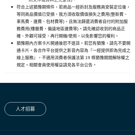
符合上述猶豫期條件，若商品一經拆封及服務員安裝定位後，
等同商品價值已受損，我方須收取價值損失之費用(整新費、
車馬費、運費、包材費等)，且無法歸還消費者自付的附加服
務費用(樓層費、偏遠地區運費等)。請先確認收到的商品正
確、外觀可接受，再行開機/使用，以免影響您的權利。
猶豫期內方案卡片開通後恕不退貨。若您有猶豫，請先不要開
通卡片。各合作平台提供之影音內容為『一經提供即為完成之
線上服務』，不適用消費者保護法第 19 條猶豫期間解除權之
規定。相關會員使用權益請見各平台公告。
人才招募