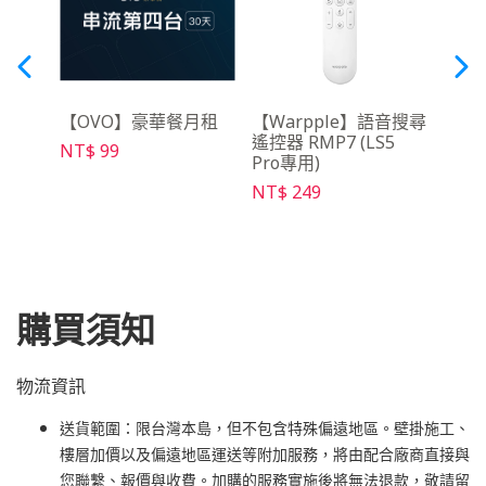
線麥
【OVO】豪華餐月租
【Warpple】語音搜尋
【O
遙控器 RMP7 (LS5
架Ma
NT$ 99
Pro專用)
NT$ 
NT$ 249
購買須知
物流資訊
送貨範圍：限台灣本島，但不包含特殊偏遠地區。壁掛施工、
樓層加價以及偏遠地區運送等附加服務，將由配合廠商直接與
您聯繫、報價與收費。加購的服務實施後將無法退款，敬請留