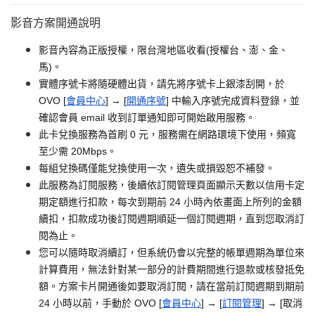
影音方案開通說明
影音內容為正版授權，限台灣地區收看(授權台、澎、金、
馬)。
實體序號卡將隨硬體出貨，請先將序號卡上銀漆刮開，於
OVO [
會員中心
] → [
開通序號
] 中輸入序號完成資料登錄，並
確認會員 email 收到訂單通知即可開始啟用服務。
此卡兌換服務為首刷 0 元，服務需在網路環境下使用，頻寬
至少需 20Mbps。
每組兌換碼僅能兌換使用一次，遺失或損毀恕不補發。
此服務為訂閱服務，後續依訂閱管理頁面顯示天數以信用卡定
期定額進行扣款，每次到期前 24 小時內依畫面上所列的金額
續扣，扣款成功後訂閱週期順延一個訂閱週期，直到您取消訂
閱為止。
您可以隨時取消續訂，但系統仍會以完整的帳單週期為單位來
計算費用，無法針對某一部分的計費期間進行退款或核發抵免
額。方案卡片開通後如要取消訂閱，請在當前訂閱週期到期前
24 小時以前，手動於 OVO [
會員中心
] → [
訂閱管理
] → [取消