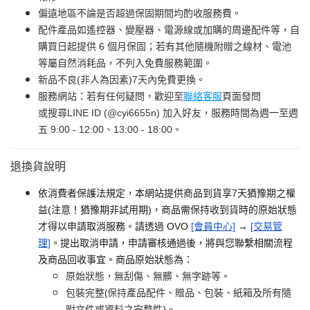
偏遠地區不論是否超過保固期間均酌收服務費。
配件產品如遙控器、變壓器、電源線或加購的周邊配件等，自
購買日起提供 6 個月保固；若有其他隨機附贈之線材、電池
等屬自然消耗品，不列入免費服務範圍。
新品不良(非人為因素)7天內免費更換。
服務網站：若有任何疑問，歡迎至
聯絡客服
頁面發問
或搜尋LINE ID (@cyi6655n) 加入好友，服務時間為週一至週
五 9:00 - 12:00、13:00 - 18:00。
退換貨說明
依消費者保護法規定，本網站提供商品到貨享7天猶豫期之權
益(注意！猶豫期非試用期)，商品需保持收到貨時的原始狀態
才得以申請取消服務。請透過 OVO
[會員中心]
→
[交易管
理]
。提出取消申請，申請審核通過後，將與您聯繫相關流程
及商品回收事宜。商品原始狀態為：
原始狀態，無刮傷、無髒、無字跡等。
包裝完整(保持產品配件、贈品、包裝、紙箱及所有隨
附文件或資料之完整性)。