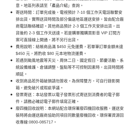
意。地區列表請至「
產品介紹
」查詢。
寄送時間：訂單完成後，電視預計 7-10 個工作天電話聯繫安
排出貨，實際送貨時間及部分偏遠地區運送安排，皆由配合廠
商電話聯絡確認。其他商品預計 2-3 個工作天安排出貨，出
貨後約 2-3 個工作天送達。若是購單獨購買影音 VIP 訂閱方
案可直接線上開通，將不另行出貨。
費用說明：結帳商品滿 $450 元免運費，若單筆訂單金額未達
$450 元，將酌收 $80 元本地物流運費。
若遇到颱風地震等天災、周休二日、國定假日、節慶活動、系
統設備維護、倉儲調整、盤點等不可控制因素時，出貨時間將
順延。
收到商品若外箱破損請勿簽收。為保障雙方，可自行錄影開
箱，避免破片或瑕疵爭議。
發票寄送：本站發票以電子發票形式寄送到消費者的電子郵
件，請務必確認電子郵件填寫正確。
廢四機回收說明：本網站配合環保署廢四機回收服務，運送安
裝時將由運送廠商協助同項目同數量廢機回收。環保署資源回
收專線:0800-085717。