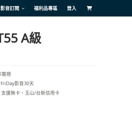
影音訂閱
福利品專區
登入
T55 A級
4K電視
riDay影音30天
！支援無卡、玉山/台新信用卡