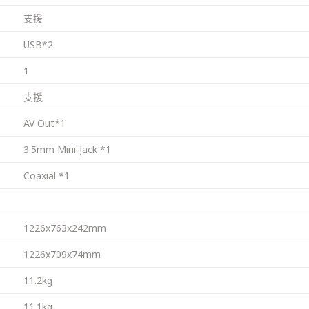
支援
USB*2
1
支援
AV Out*1
3.5mm Mini-Jack *1
Coaxial *1
1226x763x242mm
1226x709x74mm
11.2kg
11.1kg