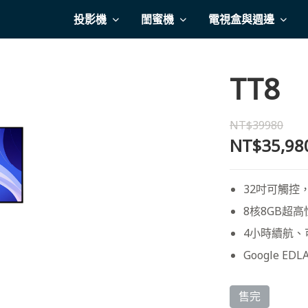
投影機
閨蜜機
電視盒與週邊
TT8
NT$39980
NT$35,98
32吋可觸控
8核8GB超高
4小時續航、
Google ED
售完