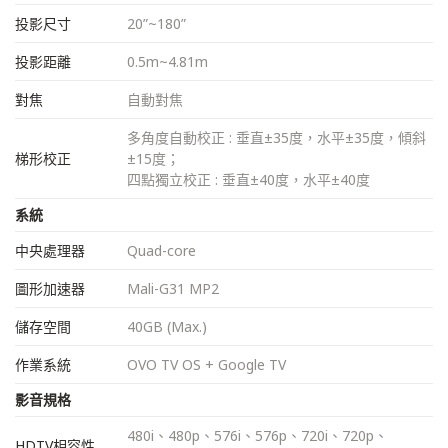
投影尺寸
20”~180”
投影距離
0.5m~4.81m
對焦
自動對焦
多角度自動校正 : 垂直±35度，水平±35度，傾斜
梯形校正
±15度；
四點獨立校正 : 垂直±40度，水平±40度
系統
中央處理器
Quad-core
圖形加速器
Mali-G31 MP2
儲存空間
40GB (Max.)
作業系統
OVO TV OS + Google TV
影音規格
480i、480p、576i、576p、720i、720p、
HDTV相容性