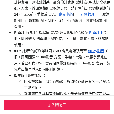
計算費用，無法針對某一部分的計費期間進行退款或核發抵免
額。方案卡片開通後如要取消訂閱，請在當前訂閱週期到期前
24 小時以前，手動於 OVO [
會員中心
] → [
訂閱管理
] → [取消
訂閱] → [確認取消]。到期前 24 小時內取消，將會收取訂閱
費用。
四季線上的訂戶得以同 OVO 會員帳號的信箱至
四季線上
註
冊，即可登入 四季線上APP 使用，手機、電腦、電視盒都能
使用。
friDay影音的訂戶得以同 OVO 會員電話號碼至
friDay影音
註
冊，即可開通 friDay影音 方案，手機、電腦、電視盒都能使
用。若已有與 OVO 會員相同電話號碼的 friDay影音 會員，請
先登出後再登入即可順利開通。
四季線上服務說明：
因版權規範，部份直播節目與原頻道商在其它平台呈現
可能不同。
頻道商在各載具有不同授權，部分頻道無法在特定載具
播出。
加入購物車
四季線上擁有更換頻道增減之權利