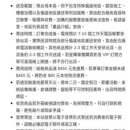
送貨範圍：限台灣本島，但不包含特殊偏遠地區。壁掛施工、
樓層加價以及偏遠地區運送等附加服務，將由配合廠商直接與
您聯繫、報價與收費。加購的服務實施後將無法退款，敬請留
意。地區列表請至「
產品介紹
」查詢。
寄送時間：訂單完成後，電視預計 7-10 個工作天電話聯繫安
排出貨，實際送貨時間及部分偏遠地區運送安排，皆由配合廠
商電話聯絡確認。其他商品預計 2-3 個工作天安排出貨，出
貨後約 2-3 個工作天送達。若是購單獨購買影音 VIP 訂閱方
案可直接線上開通，將不另行出貨。
費用說明：結帳商品滿 $450 元免運費，若單筆訂單金額未達
$450 元，將酌收 $80 元本地物流運費。
若遇到颱風地震等天災、周休二日、國定假日、節慶活動、系
統設備維護、倉儲調整、盤點等不可控制因素時，出貨時間將
順延。
收到商品若外箱破損請勿簽收。為保障雙方，可自行錄影開
箱，避免破片或瑕疵爭議。
發票寄送：本站發票以電子發票形式寄送到消費者的電子郵
件，請務必確認電子郵件填寫正確。