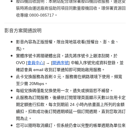
廢四機回收說明：本網站配合環保署廢四機回收服務，運送安
裝時將由運送廠商協助同項目同數量廢機回收。環保署資源回
收專線:0800-085717。
影音方案開通說明
影音內容為正版授權，限台灣地區收看(授權台、澎、金、
馬)。
實體序號卡將隨硬體出貨，請先將序號卡上銀漆刮開，於
OVO [
會員中心
] → [
開通序號
] 中輸入序號完成資料登錄，並
確認會員 email 收到訂單通知即可開始啟用服務。
此卡兌換服務為首刷 0 元，服務需在網路環境下使用，頻寬
至少需 20Mbps。
每組兌換碼僅能兌換使用一次，遺失或損毀恕不補發。
此服務為訂閱服務，後續依訂閱管理頁面顯示天數以信用卡定
期定額進行扣款，每次到期前 24 小時內依畫面上所列的金額
續扣，扣款成功後訂閱週期順延一個訂閱週期，直到您取消訂
閱為止。
您可以隨時取消續訂，但系統仍會以完整的帳單週期為單位來