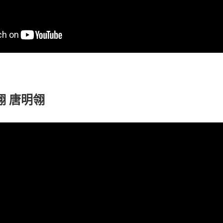
翎 唐明翎