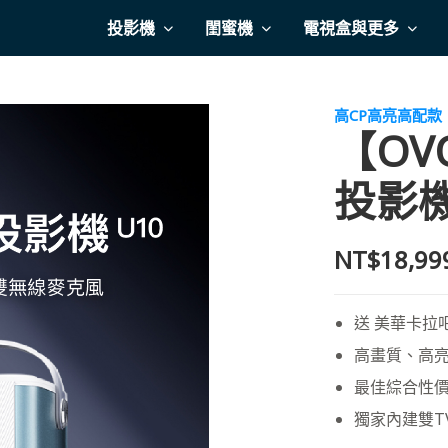
投影機
閨蜜機
電視盒與更多
高CP高亮高配款
【O
投影機
NT$18,99
送 美華卡拉吧
高畫質、高
最佳綜合性
獨家內建雙T