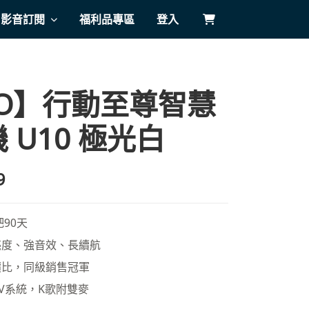
影音訂閱
福利品專區
登入
VO】行動至尊智慧
 U10 極光白
9
90天
亮度、強音效、長續航
價比，同級銷售冠軍
V系統，K歌附雙麥