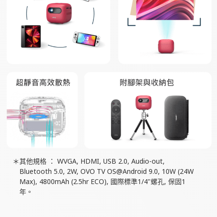
其他規格 ： WVGA, HDMI, USB 2.0, Audio-out,
Bluetooth 5.0, 2W, OVO TV OS@Android 9.0, 10W (24W
Max), 4800mAh (2.5hr ECO), 國際標準1/4"螺孔, 保固1
年。