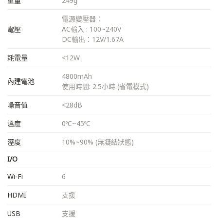
重量
249g
電源變壓器：
電壓
AC輸入 : 100~240V
DC輸出：12V/1.67A
耗電量
<12W
4800mAh
內建電池
使用時間: 2.5小時 (省電模式)
噪音值
<28dB
溫度
0ºC~45ºC
溼度
10%~90% (無凝結狀態)
I/O
Wi-Fi
6
HDMI
支援
USB
支援