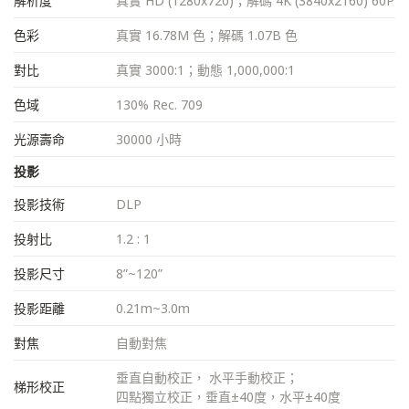
解析度
真實 HD (1280x720)；解碼 4K (3840x2160) 60P
色彩
真實 16.78M 色；解碼 1.07B 色
對比
真實 3000:1；動態 1,000,000:1
色域
130% Rec. 709
光源壽命
30000 小時
投影
投影技術
DLP
投射比
1.2 : 1
投影尺寸
8”~120”
投影距離
0.21m~3.0m
對焦
自動對焦
垂直自動校正， 水平手動校正；
梯形校正
四點獨立校正，垂直±40度，水平±40度