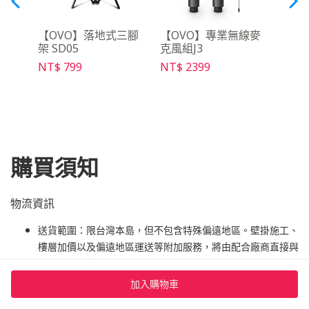
3 便
【OVO】落地式三腳
【OVO】專業無線麥
【O
架 SD05
克風組J3
控器 
NT$ 799
NT$ 2399
NT$ 
購買須知
物流資訊
送貨範圍：限台灣本島，但不包含特殊偏遠地區。壁掛施工、
樓層加價以及偏遠地區運送等附加服務，將由配合廠商直接與
您聯繫、報價與收費。加購的服務實施後將無法退款，敬請留
意。地區列表請至「
產品介紹
」查詢。
加入購物車
寄送時間：訂單完成後，電視預計 7-10 個工作天電話聯繫安