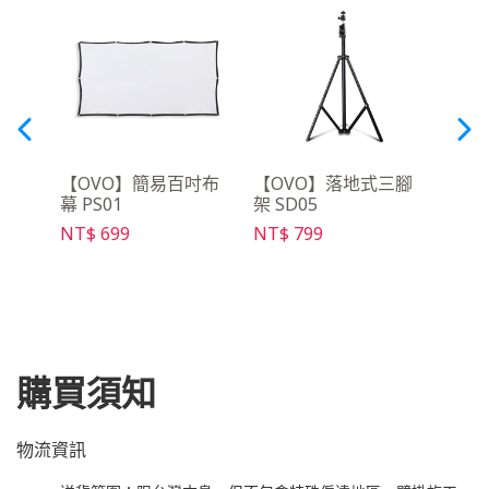
三腳
【OVO】簡易百吋布
【OVO】落地式三腳
【O
幕 PS01
架 SD05
NT$ 
NT$ 699
NT$ 799
購買須知
物流資訊