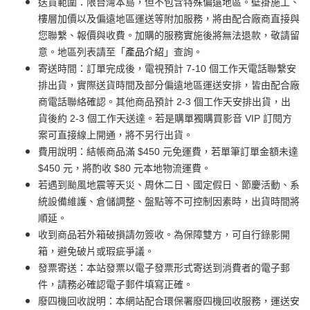
送貨範圍：限台灣本島，但不包含特殊偏遠地區。壁掛施工、
樓層加價以及偏遠地區運送等附加服務，將由配合廠商直接與
您聯繫、報價與收費。加購的服務實施後將無法退款，敬請留
意。地區列表請至「
產品介紹
」查詢。
寄送時間：訂單完成後，電視預計 7-10 個工作天電話聯繫安
排出貨，實際送貨時間及部分偏遠地區運送安排，皆由配合廠
商電話聯絡確認。其他商品預計 2-3 個工作天安排出貨，出
貨後約 2-3 個工作天送達。若是購單獨購買影音 VIP 訂閱方
案可直接線上開通，將不另行出貨。
費用說明：結帳商品滿 $450 元免運費，若單筆訂單金額未達
$450 元，將酌收 $80 元本地物流運費。
若遇到颱風地震等天災、周休二日、國定假日、節慶活動、系
統設備維護、倉儲調整、盤點等不可控制因素時，出貨時間將
順延。
收到商品若外箱破損請勿簽收。為保障雙方，可自行錄影開
箱，避免破片或瑕疵爭議。
發票寄送：本站發票以電子發票形式寄送到消費者的電子郵
件，請務必確認電子郵件填寫正確。
廢四機回收說明：本網站配合環保署廢四機回收服務，運送安