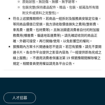
原始狀態，無刮傷、無髒、無字跡等。
包裝完整(保持產品配件、贈品、包裝、紙箱及所有隨
附文件或資料之完整性)。
符合上述猶豫期條件，若商品一經拆封及服務員安裝定位後，
等同商品價值已受損，我方須收取價值損失之費用(整新費、
車馬費、運費、包材費等)，且無法歸還消費者自付的附加服
務費用(樓層費、偏遠地區運費等)。請先確認收到的商品正
確、外觀可接受，再行開機/使用，以免影響您的權利。
猶豫期內方案卡片開通後恕不退貨。若您有猶豫，請先不要開
通卡片。各合作平台提供之影音內容為『一經提供即為完成之
線上服務』，不適用消費者保護法第 19 條猶豫期間解除權之
規定。相關會員使用權益請見各平台公告。
人才招募