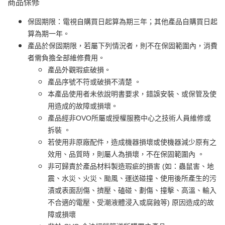
商品保修
保固期限：電視自購買日起算為期三年；其他產品自購買日起
算為期一年。
產品於保固期限，若屬下列情況者，則不在保固範圍內，消費
者需負擔全部維修費用。
產品外觀瑕疵破損。
產品序號不符或破損不清楚 。
本產品使用者未依說明書要求，錯誤安裝、或保管及使
用造成的故障或損壞。
產品經非OVO所屬或授權服務中心之技術人員維修或
拆裝 。
若使用非原廠配件，造成機器損壞或使機器減少原有之
效用、品質時，則屬人為損壞，不在保固範圍內 。
非可歸責於產品材料製造瑕疵的損害 (如：蟲鼠害、地
震、水災、火災、颱風、運送碰撞、使用後所產生的污
漬或表面刮傷、擠壓、磕碰、劃傷、撞擊、高溫、輸入
不合適的電壓、受潮液體浸入或腐蝕等) 原因造成的故
障或損壞