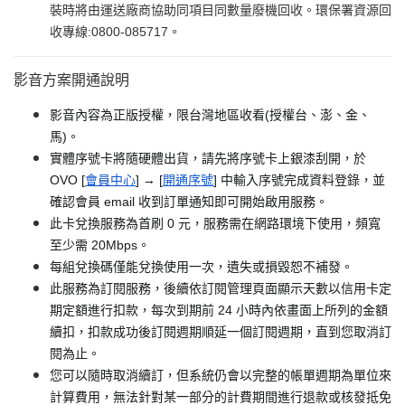
裝時將由運送廠商協助同項目同數量廢機回收。環保署資源回
收專線:0800-085717。
影音方案開通說明
影音內容為正版授權，限台灣地區收看(授權台、澎、金、
馬)。
實體序號卡將隨硬體出貨，請先將序號卡上銀漆刮開，於
OVO [
會員中心
] → [
開通序號
] 中輸入序號完成資料登錄，並
確認會員 email 收到訂單通知即可開始啟用服務。
此卡兌換服務為首刷 0 元，服務需在網路環境下使用，頻寬
至少需 20Mbps。
每組兌換碼僅能兌換使用一次，遺失或損毀恕不補發。
此服務為訂閱服務，後續依訂閱管理頁面顯示天數以信用卡定
期定額進行扣款，每次到期前 24 小時內依畫面上所列的金額
續扣，扣款成功後訂閱週期順延一個訂閱週期，直到您取消訂
閱為止。
您可以隨時取消續訂，但系統仍會以完整的帳單週期為單位來
計算費用，無法針對某一部分的計費期間進行退款或核發抵免