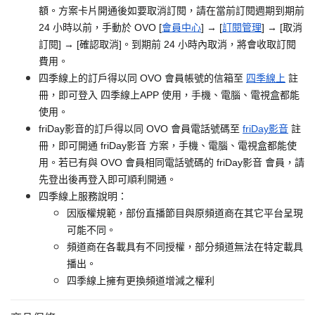
額。方案卡片開通後如要取消訂閱，請在當前訂閱週期到期前
24 小時以前，手動於 OVO [
會員中心
] → [
訂閱管理
] → [取消
訂閱] → [確認取消]。到期前 24 小時內取消，將會收取訂閱
費用。
四季線上的訂戶得以同 OVO 會員帳號的信箱至
四季線上
註
冊，即可登入 四季線上APP 使用，手機、電腦、電視盒都能
使用。
friDay影音的訂戶得以同 OVO 會員電話號碼至
friDay影音
註
冊，即可開通 friDay影音 方案，手機、電腦、電視盒都能使
用。若已有與 OVO 會員相同電話號碼的 friDay影音 會員，請
先登出後再登入即可順利開通。
四季線上服務說明：
因版權規範，部份直播節目與原頻道商在其它平台呈現
可能不同。
頻道商在各載具有不同授權，部分頻道無法在特定載具
播出。
四季線上擁有更換頻道增減之權利