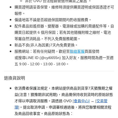
非於 OVO 合法經銷管道所購買之產品 。
購買證明請妥善保管，維修時須提供購買證明或保固憑證才可
報修。
偏遠地區不論是否超過保固期間均酌收服務費。
配件產品如遙控器、變壓器、電源線或加購的周邊配件等，自
購買日起提供 6 個月保固；若有其他隨機附贈之線材、電池
等屬自然消耗品，不列入免費服務範圍。
新品不良(非人為因素)7天內免費更換。
服務網站：若有任何疑問，歡迎至
聯絡客服
頁面發問
或搜尋LINE ID (@cyi6655n) 加入好友，服務時間為週一至週
五 9:00 - 12:00、13:00 - 18:00。
退換貨說明
依消費者保護法規定，本網站提供商品到貨享7天猶豫期之權
益(注意！猶豫期非試用期)，商品需保持收到貨時的原始狀態
才得以申請取消服務。請透過 OVO
[會員中心]
→
[交易管
理]
。提出取消申請，申請審核通過後，將與您聯繫相關流程
及商品回收事宜。商品原始狀態為：