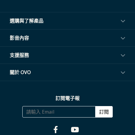
選購與了解產品
投影機
影音內容
閨蜜機與電視
影音訂閱
支援服務
電視盒與周邊
常見問題
關於 OVO
生活家電
聯繫客服
關於我們
訂閱電子報
大宗採購
體驗門市
商務合作
訂閱
福利品專區
哪裡購買