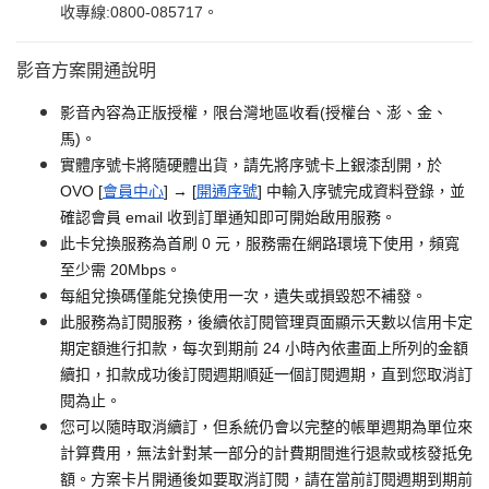
收專線:0800-085717。
影音方案開通說明
影音內容為正版授權，限台灣地區收看(授權台、澎、金、
馬)。
實體序號卡將隨硬體出貨，請先將序號卡上銀漆刮開，於
OVO [
會員中心
] → [
開通序號
] 中輸入序號完成資料登錄，並
確認會員 email 收到訂單通知即可開始啟用服務。
此卡兌換服務為首刷 0 元，服務需在網路環境下使用，頻寬
至少需 20Mbps。
每組兌換碼僅能兌換使用一次，遺失或損毀恕不補發。
此服務為訂閱服務，後續依訂閱管理頁面顯示天數以信用卡定
期定額進行扣款，每次到期前 24 小時內依畫面上所列的金額
續扣，扣款成功後訂閱週期順延一個訂閱週期，直到您取消訂
閱為止。
您可以隨時取消續訂，但系統仍會以完整的帳單週期為單位來
計算費用，無法針對某一部分的計費期間進行退款或核發抵免
額。方案卡片開通後如要取消訂閱，請在當前訂閱週期到期前