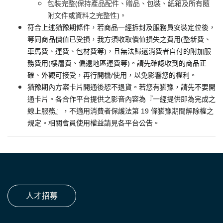
包裝完整(保持產品配件、贈品、包裝、紙箱及所有隨
附文件或資料之完整性)。
符合上述猶豫期條件，若商品一經拆封及服務員安裝定位後，
等同商品價值已受損，我方須收取價值損失之費用(整新費、
車馬費、運費、包材費等)，且無法歸還消費者自付的附加服
務費用(樓層費、偏遠地區運費等)。請先確認收到的商品正
確、外觀可接受，再行開機/使用，以免影響您的權利。
猶豫期內方案卡片開通後恕不退貨。若您有猶豫，請先不要開
通卡片。各合作平台提供之影音內容為『一經提供即為完成之
線上服務』，不適用消費者保護法第 19 條猶豫期間解除權之
規定。相關會員使用權益請見各平台公告。
人才招募