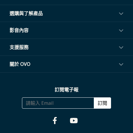
選購與了解產品
投影機
影音內容
閨蜜機與電視
影音訂閱
支援服務
電視盒與周邊
常見問題
關於 OVO
生活家電
聯繫客服
關於我們
訂閱電子報
大宗採購
體驗門市
商務合作
訂閱
福利品專區
哪裡購買