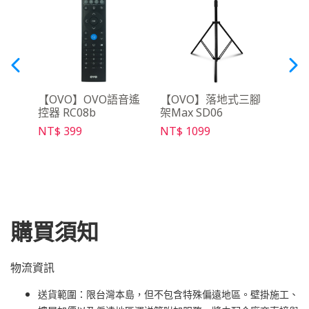
語音搜尋
【OVO】OVO語音遙
【OVO】落地式三腳
【OV
5
控器 RC08b
架Max SD06
充電線
NT$ 399
NT$ 1099
NT$ 
購買須知
物流資訊
送貨範圍：限台灣本島，但不包含特殊偏遠地區。壁掛施工、