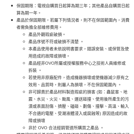
保固期限：電視自購買日起算為期三年；其他產品自購買日起
算為期一年。
產品於保固期限，若屬下列情況者，則不在保固範圍內，消費
者需負擔全部維修費用。
產品外觀瑕疵破損。
產品序號不符或破損不清楚 。
本產品使用者未依說明書要求，錯誤安裝、或保管及使
用造成的故障或損壞。
產品經非OVO所屬或授權服務中心之技術人員維修或
拆裝 。
若使用非原廠配件，造成機器損壞或使機器減少原有之
效用、品質時，則屬人為損壞，不在保固範圍內 。
非可歸責於產品材料製造瑕疵的損害 (如：蟲鼠害、地
震、水災、火災、颱風、運送碰撞、使用後所產生的污
漬或表面刮傷、擠壓、磕碰、劃傷、撞擊、高溫、輸入
不合適的電壓、受潮液體浸入或腐蝕等) 原因造成的故
障或損壞
非於 OVO 合法經銷管道所購買之產品 。