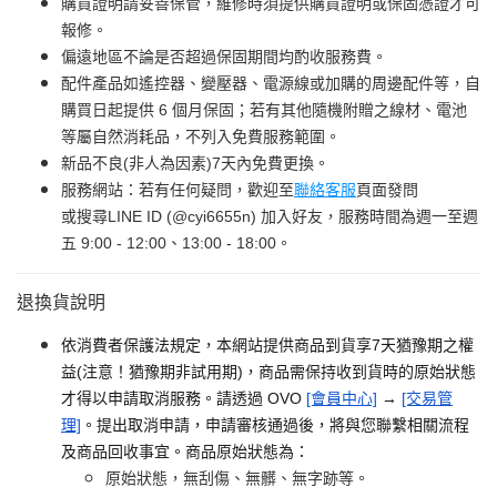
購買證明請妥善保管，維修時須提供購買證明或保固憑證才可
報修。
偏遠地區不論是否超過保固期間均酌收服務費。
配件產品如遙控器、變壓器、電源線或加購的周邊配件等，自
購買日起提供 6 個月保固；若有其他隨機附贈之線材、電池
等屬自然消耗品，不列入免費服務範圍。
新品不良(非人為因素)7天內免費更換。
服務網站：若有任何疑問，歡迎至
聯絡客服
頁面發問
或搜尋LINE ID (@cyi6655n) 加入好友，服務時間為週一至週
五 9:00 - 12:00、13:00 - 18:00。
退換貨說明
依消費者保護法規定，本網站提供商品到貨享7天猶豫期之權
益(注意！猶豫期非試用期)，商品需保持收到貨時的原始狀態
才得以申請取消服務。請透過 OVO
[會員中心]
→
[交易管
理]
。提出取消申請，申請審核通過後，將與您聯繫相關流程
及商品回收事宜。商品原始狀態為：
原始狀態，無刮傷、無髒、無字跡等。