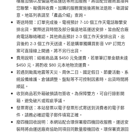
樓層加價以及偏遠地區運送等附加服務，將由配合廠商直接與
您聯繫、報價與收費。加購的服務實施後將無法退款，敬請留
意。地區列表請至「
產品介紹
」查詢。
寄送時間：訂單完成後，電視預計 7-10 個工作天電話聯繫安
排出貨，實際送貨時間及部分偏遠地區運送安排，皆由配合廠
商電話聯絡確認。其他商品預計 2-3 個工作天安排出貨，出
貨後約 2-3 個工作天送達。若是購單獨購買影音 VIP 訂閱方
案可直接線上開通，將不另行出貨。
費用說明：結帳商品滿 $450 元免運費，若單筆訂單金額未達
$450 元，將酌收 $80 元本地物流運費。
若遇到颱風地震等天災、周休二日、國定假日、節慶活動、系
統設備維護、倉儲調整、盤點等不可控制因素時，出貨時間將
順延。
收到商品若外箱破損請勿簽收。為保障雙方，可自行錄影開
箱，避免破片或瑕疵爭議。
發票寄送：本站發票以電子發票形式寄送到消費者的電子郵
件，請務必確認電子郵件填寫正確。
廢四機回收說明：本網站配合環保署廢四機回收服務，運送安
裝時將由運送廠商協助同項目同數量廢機回收。環保署資源回