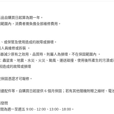
產品自購買日起算為期一年。
固範圍內，消費者需負擔全部維修費用。
裝、或保管及使用造成的故障或損壞。
術人員維修或拆裝 。
器減少原有之效用、品質時，則屬人為損壞，不在保固範圍內 。
如：蟲鼠害、地震、水災、火災、颱風、運送碰撞、使用後所產生的污漬
原因造成的故障或損壞
。
或保固憑證才可報修。
。
邊配件等，自購買日起提供 6 個月保固；若有其他隨機附贈之線材、電
面發問
為週一至週五 9:00 - 12:00、13:00 - 18:00。