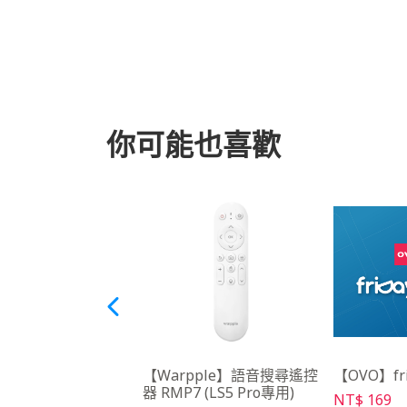
你可能也喜歡
O】落地式三腳架
【Warpple】語音搜尋遙控
【OVO】fr
器 RMP7 (LS5 Pro專用)
NT$ 169