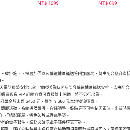
NT$ 1099
NT$ 699
區。壁掛施工、樓層加價以及偏遠地區運送等附加服務，將由配合廠商直
詢。
工作天電話聯繫安排出貨，實際送貨時間及部分偏遠地區運送安排，皆由配合廠
獨購買影音 VIP 訂閱方案可直接線上開通，將不另行出貨。
訂單金額未達 $450 元，將酌收 $80 元本地物流運費。
、節慶活動、系統設備維護、倉儲調整、盤點等不可控制因素時，出貨時
可自行錄影開箱，避免破片或瑕疵爭議。
費者的電子郵件，請務必確認電子郵件填寫正確。
務，運送安裝時將由運送廠商協助同項目同數量廢機回收。環保署資源回收專線