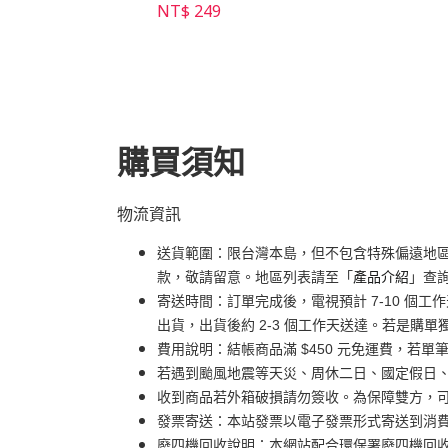
99
NT$ 249
購買須知
物流資訊
送貨範圍：限台灣本島，但不包含特殊偏遠地
款，敬請留意。地區列表請至「
產品介紹
」查
寄送時間：訂單完成後，電視預計 7-10 個
出貨，出貨後約 2-3 個工作天送達。若是購單
費用說明：結帳商品滿 $450 元免運費，若單筆
若遇到颱風地震等天災、周休二日、國定假日
收到商品若外箱破損請勿簽收。為保障雙方，
發票寄送：本站發票以電子發票形式寄送到消
廢四機回收說明：本網站配合環保署廢四機回收服