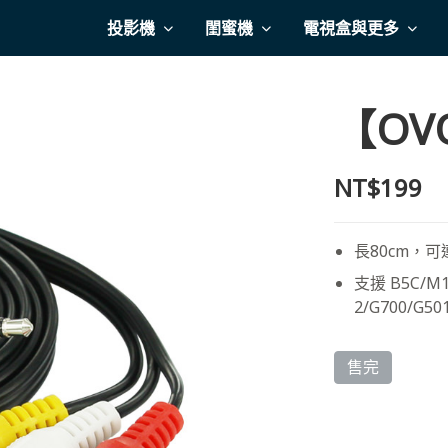
投影機
閨蜜機
電視盒與更多
【OV
NT$199
長80cm，
支援 B5C/M1
2/G700/G50
售完