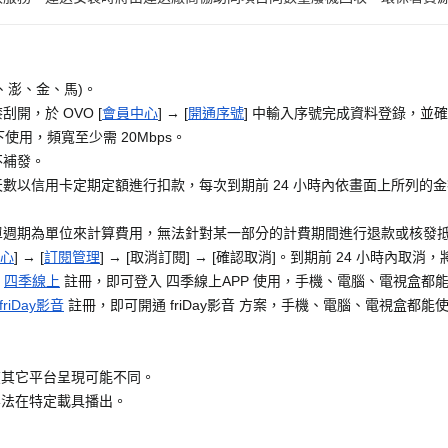
、澎、金、馬)。
開，於 OVO [
會員中心
] → [
開通序號
] 中輸入序號完成資料登錄，並確
使用，頻寬至少需 20Mbps。
不補發。
數以信用卡定期定額進行扣款，每次到期前 24 小時內依畫面上所列的
單週期為單位來計算費用，無法針對某一部分的計費期間進行退款或核發
心
] → [
訂閱管理
] → [取消訂閱] → [確認取消]。到期前 24 小時內取
至
四季線上
註冊，即可登入 四季線上APP 使用，手機、電腦、電視盒都
friDay影音
註冊，即可開通 friDay影音 方案，手機、電腦、電視盒都能使用
在其它平台呈現可能不同。
無法在特定載具播出。