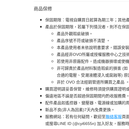
商品保修
保固期限：電視自購買日起算為期三年；其他
產品於保固期限，若屬下列情況者，則不在保
產品外觀瑕疵破損。
產品序號不符或破損不清楚 。
本產品使用者未依說明書要求，錯誤安
產品經非OVO所屬或授權服務中心之技
若使用非原廠配件，造成機器損壞或使機
非可歸責於產品材料製造瑕疵的損害 (
合適的電壓、受潮液體浸入或腐蝕等) 
非於 OVO 合法經銷管道所購買之產品 
購買證明請妥善保管，維修時須提供購買證明
偏遠地區不論是否超過保固期間均酌收服務費
配件產品如遙控器、變壓器、電源線或加購的周
新品不良(非人為因素)7天內免費更換。
服務網站：若有任何疑問，歡迎至
聯絡客服
頁
或搜尋LINE ID (@cyi6655n) 加入好友，服務時間