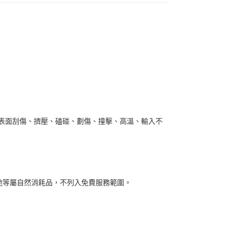
或表面刮傷、擠壓、磕碰、劃傷、撞擊、高溫、輸入不
池等屬自然消耗品，不列入免費服務範圍。