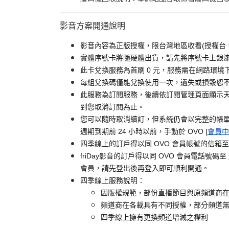
影音方案開通說明
影音內容為正版授權，限台灣地區收看(授權台
實體序號卡將隨硬體出貨，請先將序號卡上銀漆刮
此卡兌換服務為首刷 0 元，服務需在網路環境下
每組兌換碼僅能兌換使用一次，遺失或損毀恕
此服務為訂閱服務，後續依訂閱管理頁面顯示天
到您取消訂閱為止。
您可以隨時取消續訂，但系統仍會以完整的帳
週期到期前 24 小時以前，手動於 OVO [
會員中
四季線上的訂戶得以同 OVO 會員帳號的信箱
friDay影音的訂戶得以同 OVO 會員電話號碼至
會員，請先登出後再登入即可順利開通。
四季線上服務說明：
因版權規範，部份直播節目與原頻道商
頻道商在各載具有不同授權，部分頻道
四季線上擁有更換頻道增減之權利