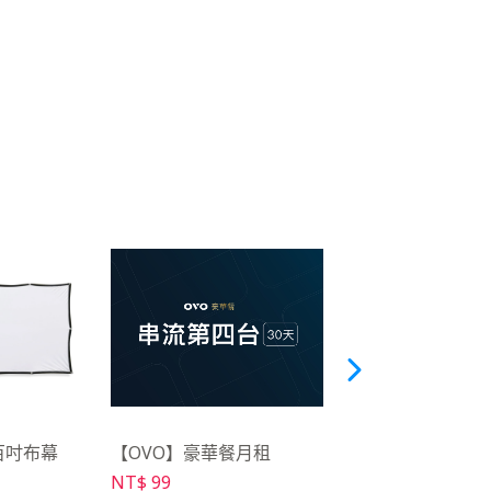
百吋布幕
【OVO】豪華餐月租
【OVO】萬向腳架 S
NT$ 99
NT$ 699