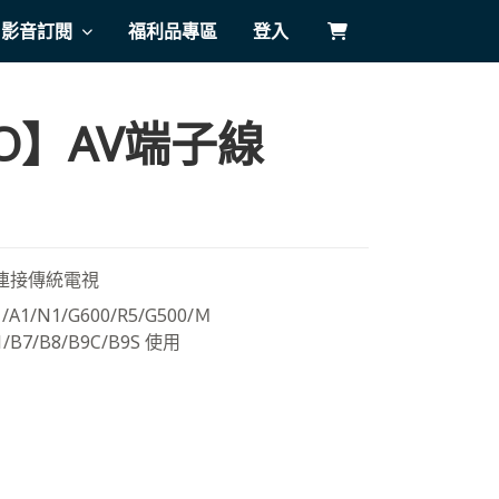
影音訂閱
福利品專區
登入
O】AV端子線
可連接傳統電視
/A1/N1/G600/R5/G500/Ｍ
1/B7/B8/B9C/B9S 使用