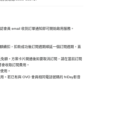
認會員 email 收到訂單通知即可開始啟用服務。
金額續扣，扣款成功後訂閱週期順延一個訂閱週期，直
抵免額。方案卡片開通後如要取消訂閱，請在當前訂閱
消，將會收取訂閱費用。
能使用。
。若已有與 OVO 會員相同電話號碼的 friDay影音