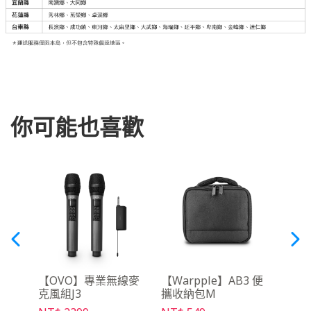
你可能也喜歡
月租
【OVO】專業無線麥
【Warpple】AB3 便
【O
克風組J3
攜收納包M
幕 PS