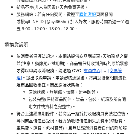
新品不良(非人為因素)7天內免費更換。
服務網站：若有任何疑問，歡迎至
聯絡客服
頁面發問
或搜尋LINE ID (@cyi6655n) 加入好友，服務時間為週一至週
五 9:00 - 12:00、13:00 - 18:00。
退換貨說明
依消費者保護法規定，本網站提供商品到貨享7天猶豫期之權
益(注意！猶豫期非試用期)，商品需保持收到貨時的原始狀態
才得以申請取消服務。請透過 OVO
[會員中心]
→
[交易管
理]
。提出取消申請，申請審核通過後，將與您聯繫相關流程
及商品回收事宜。商品原始狀態為：
原始狀態，無刮傷、無髒、無字跡等。
包裝完整(保持產品配件、贈品、包裝、紙箱及所有隨
附文件或資料之完整性)。
符合上述猶豫期條件，若商品一經拆封及服務員安裝定位後，
等同商品價值已受損，我方須收取價值損失之費用(整新費、
車馬費、運費、包材費等)，且無法歸還消費者自付的附加服