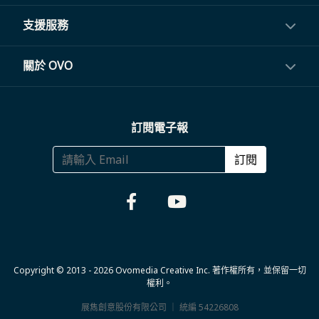
閨蜜機與電視
影音訂閱
支援服務
電視盒與周邊
常見問題
關於 OVO
生活家電
聯繫客服
關於我們
訂閱電子報
大宗採購
體驗門市
商務合作
訂閱
福利品專區
哪裡購買
Copyright © 2013 - 2026 Ovomedia Creative Inc. 著作權所有，並保留一切
權利。
展雋創意股份有限公司 ｜ 統編 54226808