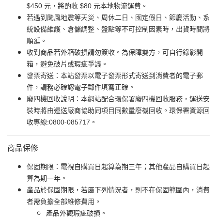
$450 元，將酌收 $80 元本地物流運費。
若遇到颱風地震等天災、周休二日、國定假日、節慶活動、系
統設備維護、倉儲調整、盤點等不可控制因素時，出貨時間將
順延。
收到商品若外箱破損請勿簽收。為保障雙方，可自行錄影開
箱，避免破片或瑕疵爭議。
發票寄送：本站發票以電子發票形式寄送到消費者的電子郵
件，請務必確認電子郵件填寫正確。
廢四機回收說明：本網站配合環保署廢四機回收服務，運送安
裝時將由運送廠商協助同項目同數量廢機回收。環保署資源回
收專線:0800-085717。
商品保修
保固期限：電視自購買日起算為期三年；其他產品自購買日起
算為期一年。
產品於保固期限，若屬下列情況者，則不在保固範圍內，消費
者需負擔全部維修費用。
產品外觀瑕疵破損。