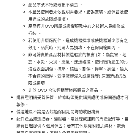
產品序號不符或破損不清楚 。
本產品使用者未依說明書要求，錯誤安裝、或保管及使
用造成的故障或損壞。
產品經非OVO所屬或授權服務中心之技術人員維修或
拆裝 。
若使用非原廠配件，造成機器損壞或使機器減少原有之
效用、品質時，則屬人為損壞，不在保固範圍內 。
非可歸責於產品材料製造瑕疵的損害 (如：蟲鼠害、地
震、水災、火災、颱風、運送碰撞、使用後所產生的污
漬或表面刮傷、擠壓、磕碰、劃傷、撞擊、高溫、輸入
不合適的電壓、受潮液體浸入或腐蝕等) 原因造成的故
障或損壞
非於 OVO 合法經銷管道所購買之產品 。
購買證明請妥善保管，維修時須提供購買證明或保固憑證才可
報修。
偏遠地區不論是否超過保固期間均酌收服務費。
配件產品如遙控器、變壓器、電源線或加購的周邊配件等，自
購買日起提供 6 個月保固；若有其他隨機附贈之線材、電池
等屬自然消耗品，不列入免費服務範圍。