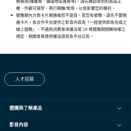
務費用(樓層費、偏遠地區運費等)。請先確認收到的商品正
確、外觀可接受，再行開機/使用，以免影響您的權利。
猶豫期內方案卡片開通後恕不退貨。若您有猶豫，請先不要開
通卡片。各合作平台提供之影音內容為『一經提供即為完成之
線上服務』，不適用消費者保護法第 19 條猶豫期間解除權之
規定。相關會員使用權益請見各平台公告。
人才招募
選購與了解產品
投影機
影音內容