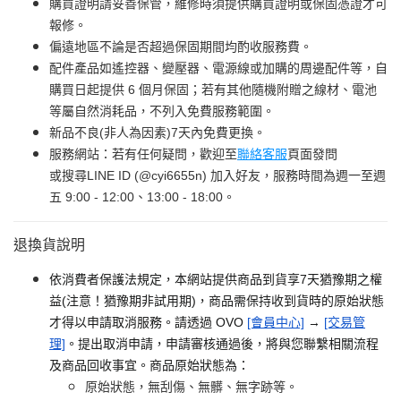
購買證明請妥善保管，維修時須提供購買證明或保固憑證才可
報修。
偏遠地區不論是否超過保固期間均酌收服務費。
配件產品如遙控器、變壓器、電源線或加購的周邊配件等，自
購買日起提供 6 個月保固；若有其他隨機附贈之線材、電池
等屬自然消耗品，不列入免費服務範圍。
新品不良(非人為因素)7天內免費更換。
服務網站：若有任何疑問，歡迎至
聯絡客服
頁面發問
或搜尋LINE ID (@cyi6655n) 加入好友，服務時間為週一至週
五 9:00 - 12:00、13:00 - 18:00。
退換貨說明
依消費者保護法規定，本網站提供商品到貨享7天猶豫期之權
益(注意！猶豫期非試用期)，商品需保持收到貨時的原始狀態
才得以申請取消服務。請透過 OVO
[會員中心]
→
[交易管
理]
。提出取消申請，申請審核通過後，將與您聯繫相關流程
及商品回收事宜。商品原始狀態為：
原始狀態，無刮傷、無髒、無字跡等。