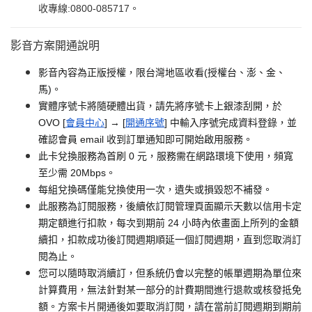
收專線:0800-085717。
影音方案開通說明
影音內容為正版授權，限台灣地區收看(授權台、澎、金、
馬)。
實體序號卡將隨硬體出貨，請先將序號卡上銀漆刮開，於
OVO [
會員中心
] → [
開通序號
] 中輸入序號完成資料登錄，並
確認會員 email 收到訂單通知即可開始啟用服務。
此卡兌換服務為首刷 0 元，服務需在網路環境下使用，頻寬
至少需 20Mbps。
每組兌換碼僅能兌換使用一次，遺失或損毀恕不補發。
此服務為訂閱服務，後續依訂閱管理頁面顯示天數以信用卡定
期定額進行扣款，每次到期前 24 小時內依畫面上所列的金額
續扣，扣款成功後訂閱週期順延一個訂閱週期，直到您取消訂
閱為止。
您可以隨時取消續訂，但系統仍會以完整的帳單週期為單位來
計算費用，無法針對某一部分的計費期間進行退款或核發抵免
額。方案卡片開通後如要取消訂閱，請在當前訂閱週期到期前