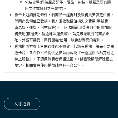
包裝完整(保持產品配件、贈品、包裝、紙箱及所有隨
附文件或資料之完整性)。
符合上述猶豫期條件，若商品一經拆封及服務員安裝定位後，
等同商品價值已受損，我方須收取價值損失之費用(整新費、
車馬費、運費、包材費等)，且無法歸還消費者自付的附加服
務費用(樓層費、偏遠地區運費等)。請先確認收到的商品正
確、外觀可接受，再行開機/使用，以免影響您的權利。
猶豫期內方案卡片開通後恕不退貨。若您有猶豫，請先不要開
通卡片。各合作平台提供之影音內容為『一經提供即為完成之
線上服務』，不適用消費者保護法第 19 條猶豫期間解除權之
規定。相關會員使用權益請見各平台公告。
人才招募