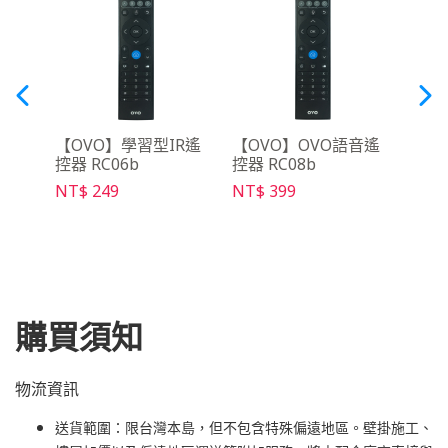
動電源
【OVO】學習型IR遙
【OVO】OVO語音遙
【Wa
控器 RC06b
控器 RC08b
遙控器
Pro
NT$ 249
NT$ 399
NT$ 
購買須知
物流資訊
送貨範圍：限台灣本島，但不包含特殊偏遠地區。壁掛施工、