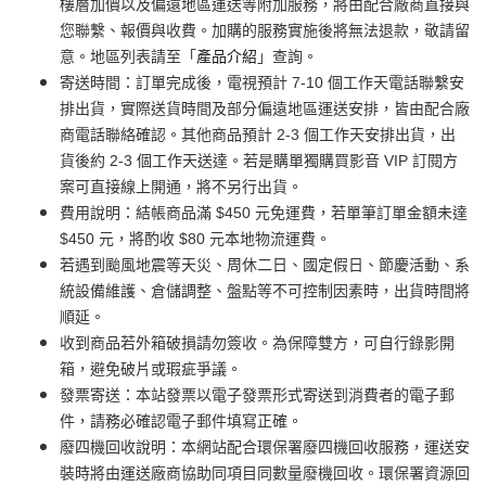
樓層加價以及偏遠地區運送等附加服務，將由配合廠商直接與
您聯繫、報價與收費。加購的服務實施後將無法退款，敬請留
意。地區列表請至「
產品介紹
」查詢。
寄送時間：訂單完成後，電視預計 7-10 個工作天電話聯繫安
排出貨，實際送貨時間及部分偏遠地區運送安排，皆由配合廠
商電話聯絡確認。其他商品預計 2-3 個工作天安排出貨，出
貨後約 2-3 個工作天送達。若是購單獨購買影音 VIP 訂閱方
案可直接線上開通，將不另行出貨。
費用說明：結帳商品滿 $450 元免運費，若單筆訂單金額未達
$450 元，將酌收 $80 元本地物流運費。
若遇到颱風地震等天災、周休二日、國定假日、節慶活動、系
統設備維護、倉儲調整、盤點等不可控制因素時，出貨時間將
順延。
收到商品若外箱破損請勿簽收。為保障雙方，可自行錄影開
箱，避免破片或瑕疵爭議。
發票寄送：本站發票以電子發票形式寄送到消費者的電子郵
件，請務必確認電子郵件填寫正確。
廢四機回收說明：本網站配合環保署廢四機回收服務，運送安
裝時將由運送廠商協助同項目同數量廢機回收。環保署資源回