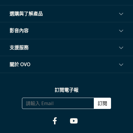
選購與了解產品
投影機
影音內容
閨蜜機與電視
影音訂閱
支援服務
電視盒與周邊
常見問題
關於 OVO
生活家電
聯繫客服
關於我們
訂閱電子報
大宗採購
體驗門市
商務合作
訂閱
福利品專區
哪裡購買