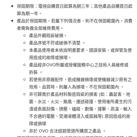
保固期限：電視自購買日起算為期三年；其他產品自購買日起
算為期一年。
產品於保固期限，若屬下列情況者，則不在保固範圍內，消費
者需負擔全部維修費用。
產品外觀瑕疵破損。
產品序號不符或破損不清楚 。
本產品使用者未依說明書要求，錯誤安裝、或保管及使
用造成的故障或損壞。
產品經非OVO所屬或授權服務中心之技術人員維修或
拆裝 。
若使用非原廠配件，造成機器損壞或使機器減少原有之
效用、品質時，則屬人為損壞，不在保固範圍內 。
非可歸責於產品材料製造瑕疵的損害 (如：蟲鼠害、地
震、水災、火災、颱風、運送碰撞、使用後所產生的污
漬或表面刮傷、擠壓、磕碰、劃傷、撞擊、高溫、輸入
不合適的電壓、受潮液體浸入或腐蝕等) 原因造成的故
障或損壞
非於 OVO 合法經銷管道所購買之產品 。