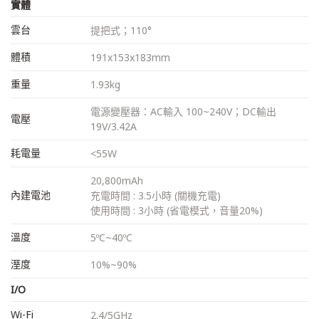
實體
雲台
提把式；110°
體積
191x153x183mm
重量
1.93kg
電源變壓器：AC輸入 100~240V；DC輸出
電壓
19V/3.42A
耗電量
<55W
20,800mAh
內建電池
充電時間 : 3.5小時 (關機充電)
使用時間 : 3小時 (省電模式，音量20%)
溫度
5ºC~40ºC
溼度
10%~90%
I/O
Wi-Fi
2.4/5GHz