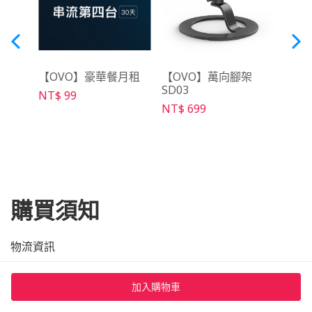
三腳
【OVO】豪華餐月租
【OVO】萬向腳架
【O
SD03
架 S
NT$ 99
NT$ 699
NT$ 
購買須知
物流資訊
送貨範圍：限台灣本島，但不包含特殊偏遠地區。壁掛施工、
加入購物車
樓層加價以及偏遠地區運送等附加服務，將由配合廠商直接與
您聯繫、報價與收費。加購的服務實施後將無法退款，敬請留