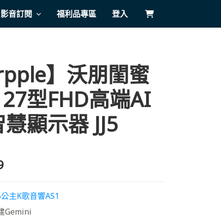
影音訂閱
福利品專區
登入
rpple】沃朋閨蜜
 27型FHD高端AI
慧顯示器 JJ5
9
公主K歌音響AS1
Gemini