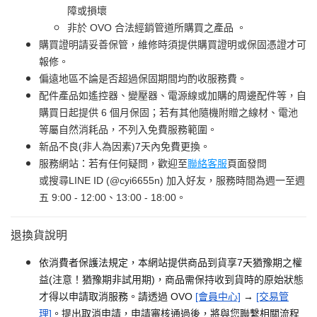
障或損壞
非於 OVO 合法經銷管道所購買之產品 。
購買證明請妥善保管，維修時須提供購買證明或保固憑證才可
報修。
偏遠地區不論是否超過保固期間均酌收服務費。
配件產品如遙控器、變壓器、電源線或加購的周邊配件等，自
購買日起提供 6 個月保固；若有其他隨機附贈之線材、電池
等屬自然消耗品，不列入免費服務範圍。
新品不良(非人為因素)7天內免費更換。
服務網站：若有任何疑問，歡迎至
聯絡客服
頁面發問
或搜尋LINE ID (@cyi6655n) 加入好友，服務時間為週一至週
五 9:00 - 12:00、13:00 - 18:00。
退換貨說明
依消費者保護法規定，本網站提供商品到貨享7天猶豫期之權
益(注意！猶豫期非試用期)，商品需保持收到貨時的原始狀態
才得以申請取消服務。請透過 OVO
[會員中心]
→
[交易管
理]
。提出取消申請，申請審核通過後，將與您聯繫相關流程