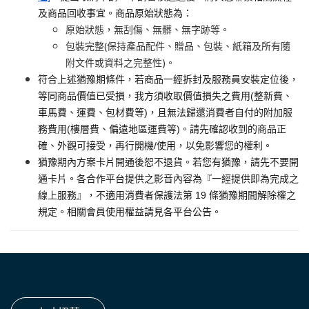
及商品回收事宜。商品原始狀態為：
原始狀態，無刮傷、無髒、無字跡等。
包裝完整(保持產品配件、贈品、包裝、紙箱及所有隨
附文件或資料之完整性)。
符合上述猶豫期條件，若商品一經拆封及服務員安裝定位後，
等同商品價值已受損，我方須收取價值損失之費用(整新費、
車馬費、運費、包材費等)，且無法歸還消費者自付的附加服
務費用(樓層費、偏遠地區運費等)。請先確認收到的商品正
確、外觀可接受，再行開機/使用，以免影響您的權利。
猶豫期內方案卡片開通後恕不退貨。若您有猶豫，請先不要開
通卡片。各合作平台提供之影音內容為『一經提供即為完成之
線上服務』，不適用消費者保護法第 19 條猶豫期間解除權之
規定。相關會員使用權益請見各平台公告。