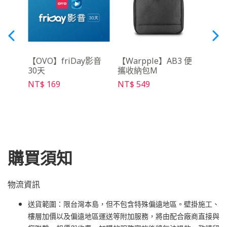
吋布
【OVO】friDay影音
【Warpple】AB3 便
【Wa
30天
攜收納包M
遙控器
Pro
NT$ 169
NT$ 549
NT$ 
購買須知
物流資訊
送貨範圍：限台灣本島，但不包含特殊偏遠地區。壁掛施工、
樓層加價以及偏遠地區運送等附加服務，將由配合廠商直接與