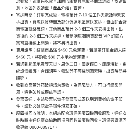
您聯繫、報價與收費。加購的服務實施後將無法退款，敬請留
意。地區列表請至「
產品介紹
」查詢。
寄送時間：訂單完成後，電視預計 7-10 個工作天電話聯繫安
排出貨，實際送貨時間及部分偏遠地區運送安排，皆由配合廠
商電話聯絡確認。其他商品預計 2-3 個工作天安排出貨，出
貨後約 2-3 個工作天送達。若是購單獨購買影音 VIP 訂閱方
案可直接線上開通，將不另行出貨。
費用說明：結帳商品滿 $450 元免運費，若單筆訂單金額未達
$450 元，將酌收 $80 元本地物流運費。
若遇到颱風地震等天災、周休二日、國定假日、節慶活動、系
統設備維護、倉儲調整、盤點等不可控制因素時，出貨時間將
順延。
收到商品若外箱破損請勿簽收。為保障雙方，可自行錄影開
箱，避免破片或瑕疵爭議。
發票寄送：本站發票以電子發票形式寄送到消費者的電子郵
件，請務必確認電子郵件填寫正確。
廢四機回收說明：本網站配合環保署廢四機回收服務，運送安
裝時將由運送廠商協助同項目同數量廢機回收。環保署資源回
收專線:0800-085717。