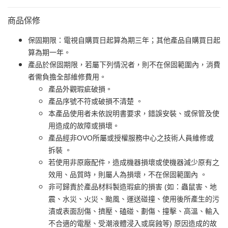
商品保修
保固期限：電視自購買日起算為期三年；其他產品自購買日起
算為期一年。
產品於保固期限，若屬下列情況者，則不在保固範圍內，消費
者需負擔全部維修費用。
產品外觀瑕疵破損。
產品序號不符或破損不清楚 。
本產品使用者未依說明書要求，錯誤安裝、或保管及使
用造成的故障或損壞。
產品經非OVO所屬或授權服務中心之技術人員維修或
拆裝 。
若使用非原廠配件，造成機器損壞或使機器減少原有之
效用、品質時，則屬人為損壞，不在保固範圍內 。
非可歸責於產品材料製造瑕疵的損害 (如：蟲鼠害、地
震、水災、火災、颱風、運送碰撞、使用後所產生的污
漬或表面刮傷、擠壓、磕碰、劃傷、撞擊、高溫、輸入
不合適的電壓、受潮液體浸入或腐蝕等) 原因造成的故