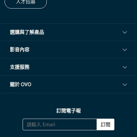
人才招募
選購與了解產品
投影機
影音內容
閨蜜機與電視
影音訂閱
支援服務
電視盒與周邊
常見問題
關於 OVO
生活家電
聯繫客服
關於我們
訂閱電子報
大宗採購
體驗門市
商務合作
訂閱
福利品專區
哪裡購買