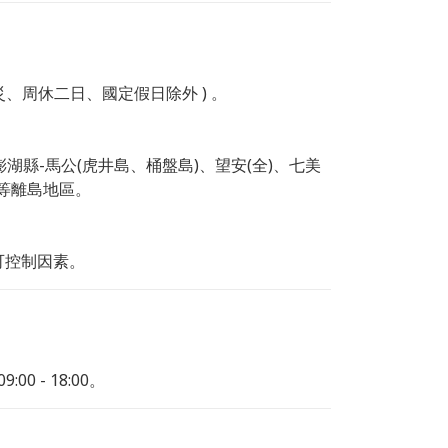
災、周休二日、國定假日除外 ) 。
湖縣-馬公(虎井島、桶盤島)、望安(全)、七美
)等離島地區。
可控制因素。
0 - 18:00。