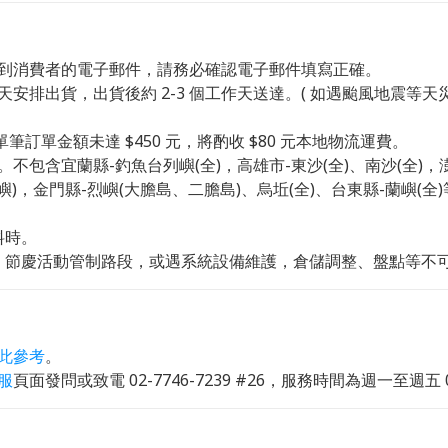
到消費者的電子郵件，請務必確認電子郵件填寫正確。
天安排出貨，出貨後約 2-3 個工作天送達。( 如遇颱風地震等天
筆訂單金額未達 $450 元，將酌收 $80 元本地物流運費。
包含宜蘭縣-釣魚台列嶼(全)，高雄市-東沙(全)、南沙(全)，澎
)，金門縣-烈嶼(大膽島、二膽島)、烏坵(全)、台東縣-蘭嶼(全
料時。
、節慶活動管制路段，或遇系統設備維護，倉儲調整、盤點等不
此參考
。
服
頁面發問或致電 02-7746-7239 #26，服務時間為週一至週五 09:0