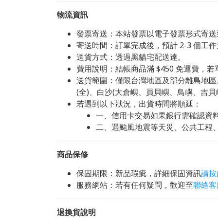
物流資訊
發票寄送：本站發票以電子發票形式寄送
寄送時間：訂單完成後，預計 2-3 個工作
送貨方式：透過黑貓宅配送達。
費用說明：結帳商品滿 $450 免運費，若單
送貨範圍：僅限台灣地區及部分離島地區。不
(全)、白沙(大倉嶼、員貝嶼、鳥嶼、吉貝嶼
若遇到以下狀況，出貨時間將順延：
一、信用卡交易如果銀行需確認資
二、遇颱風地震等天災、公共工程
商品保修
保固期限：新品瑕疵，詳細保固資訊
請按
服務網站：若有任何疑問，歡迎至
聯絡客
退換貨說明