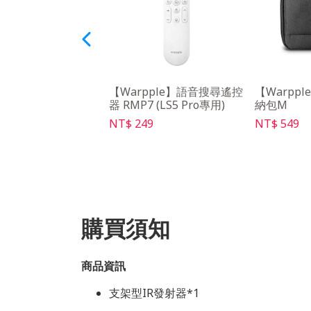
O】豪華餐月租
【Warpple】語音搜尋遙控
【Warppl
器 RMP7 (LS5 Pro專用)
納包M
9
NT$ 249
NT$ 549
購買須知
商品資訊
支架型IR發射器*1