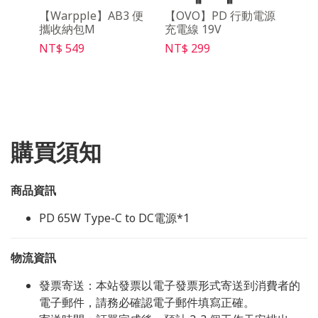
語音搜尋
【Warpple】AB3 便
【OVO】PD 行動電源
【O
5
攜收納包M
充電線 19V
幕 PS
NT$ 549
NT$ 299
NT$ 
購買須知
商品資訊
PD 65W Type-C to DC電源*1
物流資訊
發票寄送：本站發票以電子發票形式寄送到消費者的
電子郵件，請務必確認電子郵件填寫正確。