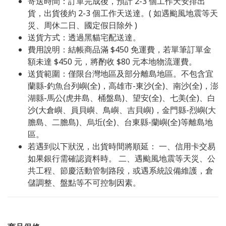
寄送時間：訂單完成後，預計 2-3 個工作天安排出
貨，出貨後約 2-3 個工作天送達。( 如遇颱風地震等天
災、周休二日、國定假日除外 )
送貨方式：透過黑貓宅配送達。
費用說明：結帳商品滿 $450 免運費，若單筆訂單金
額未達 $450 元，將酌收 $80 元本地物流運費。
送貨範圍：僅限台灣地區及部分離島地區。不包含宜
蘭縣-釣魚台列嶼(全)，高雄市-東沙(全)、南沙(全)，澎
湖縣-馬公(虎井島、桶盤島)、望安(全)、七美(全)、白
沙(大倉嶼、員貝嶼、鳥嶼、吉貝嶼)，金門縣-烈嶼(大
膽島、二膽島)、烏坵(全)、台東縣-蘭嶼(全)等離島地
區。
若遇到以下狀況，出貨時間將順延： 一、信用卡交易
如果銀行需確認資料時。 二、遇颱風地震等天災、公
共工程、節慶活動管制路段，或遇系統設備維護，倉
儲調整、盤點等不可控制因素。