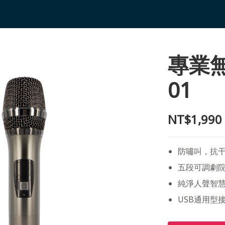
專業無
01
NT$1,990
防嘯叫，抗
五段可調劇院
純淨人聲智
USB通用型