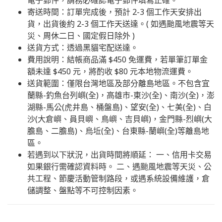
電子郵件，請務必確認電子郵件填寫正確。
寄送時間：訂單完成後，預計 2-3 個工作天安排出
貨，出貨後約 2-3 個工作天送達。( 如遇颱風地震等天
災、周休二日、國定假日除外 )
送貨方式：透過黑貓宅配送達。
費用說明：結帳商品滿 $450 免運費，若單筆訂單金
額未達 $450 元，將酌收 $80 元本地物流運費。
送貨範圍：僅限台灣地區及部分離島地區。不包含宜
蘭縣-釣魚台列嶼(全)，高雄市-東沙(全)、南沙(全)，澎
湖縣-馬公(虎井島、桶盤島)、望安(全)、七美(全)、白
沙(大倉嶼、員貝嶼、鳥嶼、吉貝嶼)，金門縣-烈嶼(大
膽島、二膽島)、烏坵(全)、台東縣-蘭嶼(全)等離島地
區。
若遇到以下狀況，出貨時間將順延： 一、信用卡交易
如果銀行需確認資料時。 二、遇颱風地震等天災、公
共工程、節慶活動管制路段，或遇系統設備維護，倉
儲調整、盤點等不可控制因素。