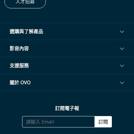
人才招募
選購與了解產品
投影機
影音內容
閨蜜機與電視
影音訂閱
支援服務
電視盒與周邊
常見問題
關於 OVO
生活家電
聯繫客服
關於我們
訂閱電子報
大宗採購
體驗門市
商務合作
訂閱
福利品專區
哪裡購買