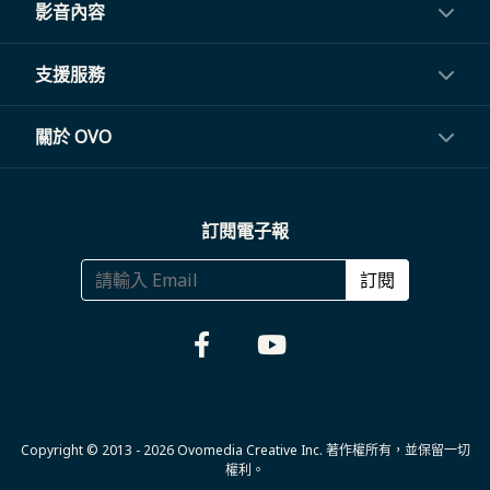
投影機
影音內容
閨蜜機與電視
影音訂閱
支援服務
電視盒與周邊
常見問題
關於 OVO
生活家電
聯繫客服
關於我們
訂閱電子報
大宗採購
體驗門市
商務合作
訂閱
福利品專區
哪裡購買
Copyright © 2013 - 2026 Ovomedia Creative Inc. 著作權所有，並保留一切
權利。