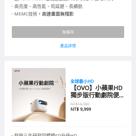
高亮度、高性能、低延遲、長續航
MEMC技術
，高速畫面無殘影
獨家內建雙TV系統，K歌附雙麥
無庫存
產品詳情
全球最小HD
【OVO】小蘋果HD
獨步版行動劇院便
攜式智慧投影機 U3
NT$16,980
NT$
9,999
耗時三年研發同體積SD升級HD