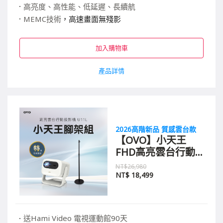
高亮度、高性能、低延遲、長續航
MEMC技術
，高速畫面無殘影
獨家內建雙TV系統，影視都好用
加入購物車
產品詳情
2026高階新品 質感雲台款
【OVO】小天王
FHD高亮雲台行動
智慧投影機 U11L
NT$26,980
腳架組
NT$
18,499
送Hami Video 電視運動館90天