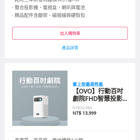
整合投影機、電視盒、喇叭與電池
精品配件含腳架、磁吸線與硬殼包
加入購物車
產品詳情
掌上型最高性能
【OVO】行動百吋
劇院FHD智慧投影
機 U9
NT$22,980
NT$
13,999