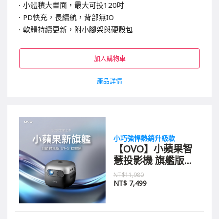
小體積大畫面，最大可投120吋
PD
快充，長續航，背部無IO
軟體持續更新，附小腳架與硬殼包
加入購物車
產品詳情
小巧強悍熱銷升級款
【OVO】小蘋果智
慧投影機 旗艦版
U1-S 鈦銀黑
NT$11,980
NT$
7,499