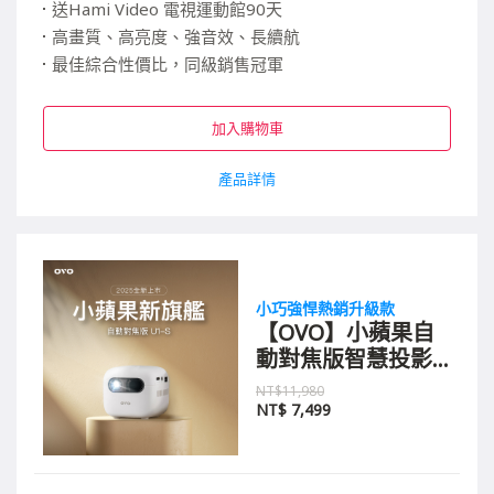
送Hami Video 電視運動館90天
高畫質、高亮度、強音效、長續航
最佳綜合性價比，同級銷售冠軍
獨家內建雙TV系統，影視都好用
加入購物車
產品詳情
小巧強悍熱銷升級款
【OVO】小蘋果自
動對焦版智慧投影
機 U1-S 雪晶白
NT$11,980
NT$
7,499