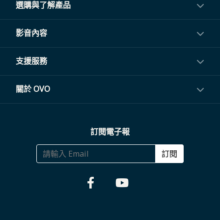
選購與了解產品
投影機
影音內容
閨蜜機與電視
影音訂閱
支援服務
電視盒與周邊
常見問題
關於 OVO
生活家電
聯繫客服
關於我們
訂閱電子報
大宗採購
體驗門市
商務合作
訂閱
福利品專區
哪裡購買