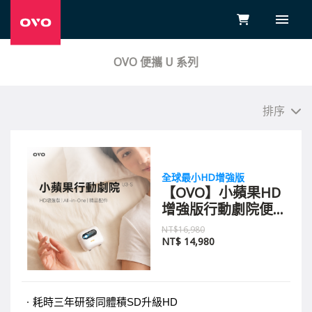
OVO 便攜 U 系列
排序
全球最小HD增強版
【OVO】小蘋果HD
增強版行動劇院便
攜式智慧投影機
NT$16,980
U3-S
NT$
14,980
耗時三年研發同體積SD升級HD