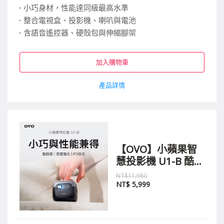
小巧身材，性能達同級最高水準
整合電視盒、投影機、喇叭與電池
含語音遙控器、硬殼包與伸縮腳架
加入購物車
產品詳情
【OVO】小蘋果智
慧投影機 U1-B 酷勁
黑
NT$11,980
NT$
5,999