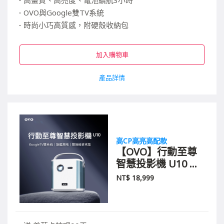
高畫質、高亮度、電池續航3小時
OVO與Google雙TV系統
時尚小巧高質感，附硬殼收納包
加入購物車
產品詳情
高CP高亮高配款
【OVO】行動至尊
智慧投影機 U10 極
光白
NT$
18,999