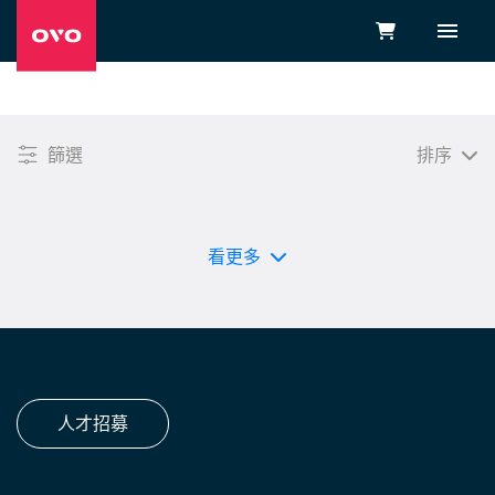
篩選
排序
高規
入門
清除篩選條件
完成
看更多
人才招募