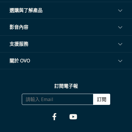
選購與了解產品
投影機
影音內容
閨蜜機與電視
影音訂閱
支援服務
電視盒與周邊
常見問題
關於 OVO
生活家電
聯繫客服
關於我們
訂閱電子報
大宗採購
體驗門市
商務合作
訂閱
福利品專區
哪裡購買