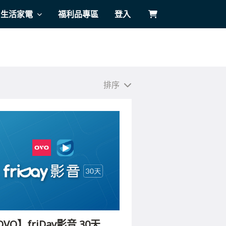
生活家電
福利品專區
登入
排序
清除篩選條件
完成
VO】friDay影音 30天