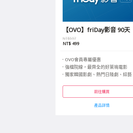
【OVO】friDay影音 90天
NT$597
NT$
499
OVO會員專屬優惠
強檔院線，最齊全的好萊塢電影
獨家韓國影劇、熱門日陸劇、綜藝、動漫、布
跨螢續看，高畫質無廣告
前往購買
產品詳情