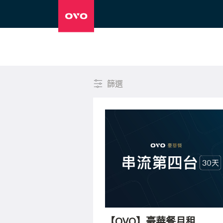
篩選
高規
入門
【OVO】豪華餐月租