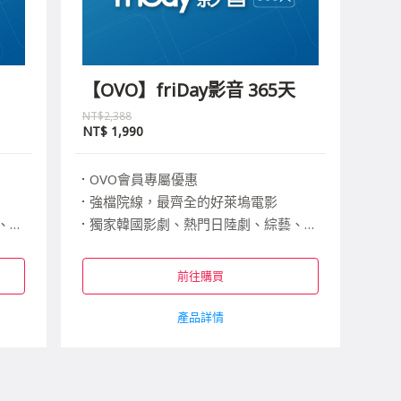
【OVO】friDay影音 365天
NT$2,388
NT$
1,990
OVO會員專屬優惠
強檔院線，最齊全的好萊塢電影
袋戲
獨家韓國影劇、熱門日陸劇、綜藝、動漫、布袋戲
跨螢續看，高畫質無廣告
前往購買
產品詳情