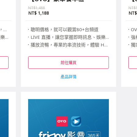
NT$1,488
NT$
NT$
1,188
NT
3元
聰明價格，就可以觀賞80+台頻道
O
脈動
LIVE 直播，讓您掌握即時訊息、娛樂脈動
強
播放流暢，專業的串流技術，體驗 HD 高清畫質播放的順暢享受
獨
享受
只限台灣地區收看 (授權台、澎、金、馬)
跨
前往購買
產品詳情