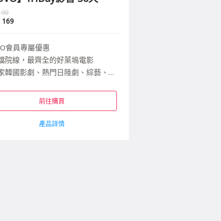
199
$
169
VO會員專屬優惠
檔院線，最齊全的好萊塢電影
家韓國影劇、熱門日陸劇、綜藝、動漫、布袋戲
螢續看，高畫質無廣告
前往購買
產品詳情