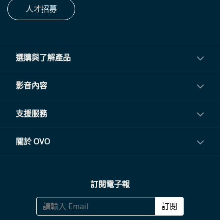
人才招募
選購與了解產品
投影機
影音內容
閨蜜機與電視
影音訂閱
支援服務
電視盒與周邊
常見問題
關於 OVO
生活家電
聯繫客服
關於我們
訂閱電子報
大宗採購
體驗門市
商務合作
訂閱
福利品專區
哪裡購買