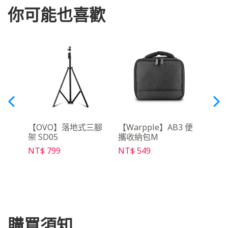
你可能也喜歡
y影音
【OVO】落地式三腳
【Warpple】AB3 便
【OV
架 SD05
攜收納包M
充電線
NT$ 799
NT$ 549
NT$ 
購買須知